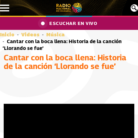
Pasar al contenido principal
ESCUCHAR EN VIVO
Inicio
Videos
Música
Cantar con la boca llena: Historia de la canción
‘Llorando se fue’
Cantar con la boca llena: Historia
de la canción ‘Llorando se fue’