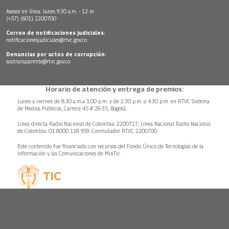
Asesor en línea: lunes 9:30 a.m. - 12 m
(+57) (601) 2200700
Correo de notificaciones judiciales:
notificacionesjudiciales@rtvc.gov.co
Denuncias por actos de corrupción:
soytransparente@rtvc.gov.co
Horario de atención y entrega de premios:
Lunes a viernes de 8:30 a.m.a 1:00 p.m. y de 2:30 p.m. a 4:30 p.m. en RTVC Sistema
de Medios Públicos, Carrera 45 # 26-33, Bogotá.
Línea directa Radio Nacional de Colombia: 2200727, Línea Nacional Radio Nacional
de Colombia: 01 8000 118 959. Conmutador RTVC 2200700
Este contenido fue financiado con recursos del Fondo Único de Tecnologías de la
Información y las Comunicaciones de MinTic.