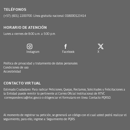
TELÉFONOS
(+57) (601) 2200700. Línea gratuita nacional: 018000123414
HORARIO DE ATENCIÓN
Lunes a viernes de 8:00 a.m. a 5:00 p.m.
Instagram
Facebook
X
Política de privacidad y tratamiento de datos personales
Condiciones de uso
Accesibilidad
CONTACTO VIRTUAL
Estimado Ciudadano: Para radicar Peticiones, Quejas, Reclamos, Solicitudes y Felicitaciones a
la Entidad puede remitir lo pertinente al Correo Oficial Institucional de RTVC
correspondencia@rtvc.gov.co
o diligenciar el formulario en línea:
Contacto PQRSD.
Al momento de registrar su petición, se generará un código con el cual usted podrá realizar el
seguimiento, para ello, ingrese a:
Seguimiento de PQRS