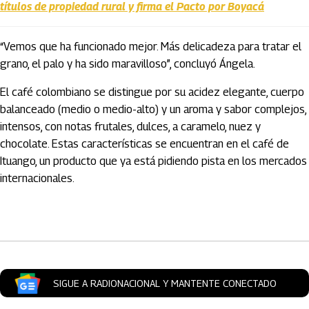
títulos de propiedad rural y firma el Pacto por Boyacá
“Vemos que ha funcionado mejor. Más delicadeza para tratar el
grano, el palo y ha sido maravilloso”, concluyó Ángela.
El café colombiano se distingue por su acidez elegante, cuerpo
balanceado (medio o medio-alto) y un aroma y sabor complejos,
intensos, con notas frutales, dulces, a caramelo, nuez y
chocolate. Estas características se encuentran en el café de
Ituango, un producto que ya está pidiendo pista en los mercados
internacionales.
Artículos Player
SIGUE A RADIONACIONAL Y MANTENTE CONECTADO