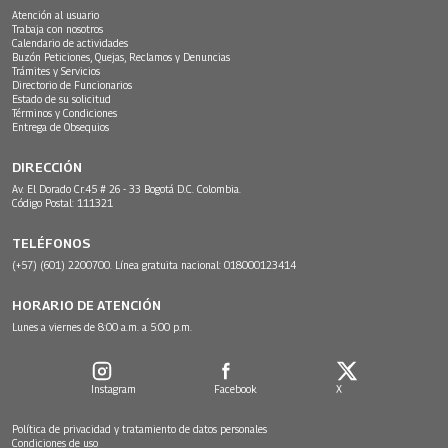
Atención al usuario
Trabaja con nosotros
Calendario de actividades
Buzón Peticiones, Quejas, Reclamos y Denuncias
Trámites y Servicios
Directorio de Funcionarios
Estado de su solicitud
Términos y Condiciones
Entrega de Obsequios
DIRECCIÓN
Av. El Dorado Cr.45 # 26 - 33 Bogotá D.C. Colombia.
Código Postal: 111321
TELÉFONOS
(+57) (601) 2200700. Línea gratuita nacional: 018000123414
HORARIO DE ATENCIÓN
Lunes a viernes de 8:00 a.m. a 5:00 p.m.
Instagram
Facebook
X
Política de privacidad y tratamiento de datos personales
Condiciones de uso