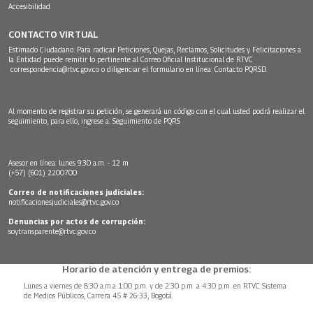
Accesibilidad
CONTACTO VIRTUAL
Estimado Ciudadano: Para radicar Peticiones, Quejas, Reclamos, Solicitudes y Felicitaciones a
la Entidad puede remitir lo pertinente al Correo Oficial Institucional de RTVC
correspondencia@rtvc.gov.co
o diligenciar el formulario en línea:
Contacto PQRSD.
Al momento de registrar su petición, se generará un código con el cual usted podrá realizar el
seguimiento, para ello, ingrese a:
Seguimiento de PQRS
Asesor en línea: lunes 9:30 a.m. - 12 m
(+57) (601) 2200700
Correo de notificaciones judiciales:
notificacionesjudiciales@rtvc.gov.co
Denuncias por actos de corrupción:
soytransparente@rtvc.gov.co
Horario de atención y entrega de premios:
Lunes a viernes de 8:30 a.m.a 1:00 p.m. y de 2:30 p.m. a 4:30 p.m. en RTVC Sistema
de Medios Públicos, Carrera 45 # 26-33, Bogotá.