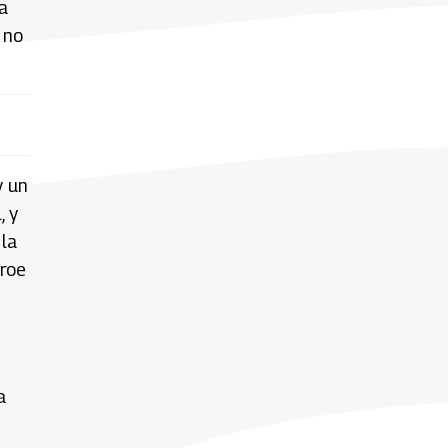
a
 no
y un
, y
 la
éroe
a