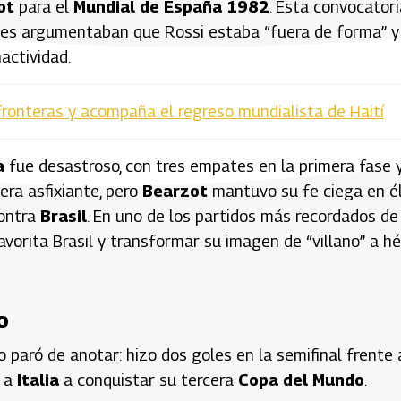
ot
para el
Mundial de España 1982
. Esta convocatori
enes argumentaban que Rossi estaba “fuera de forma” y
actividad.
fronteras y acompaña el regreso mundialista de Haití
a
fue desastroso, con tres empates en la primera fase 
era asfixiante, pero
Bearzot
mantuvo su fe ciega en él
contra
Brasil
. En uno de los partidos más recordados de
avorita Brasil y transformar su imagen de “villano” a h
o
 no paró de anotar: hizo dos goles en la semifinal frente 
o a
Italia
a conquistar su tercera
Copa del Mundo
.