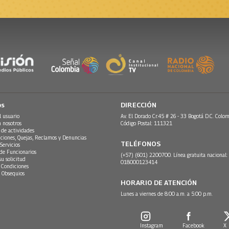
os
DIRECCIÓN
l usuario
Av. El Dorado Cr.45 # 26 - 33 Bogotá D.C. Colom
n nosotros
Código Postal: 111321
 de actividades
ciones, Quejas, Reclamos y Denuncias
TELÉFONOS
Servicios
 de Funcionarios
(+57) (601) 2200700. Línea gratuita nacional:
su solicitud
018000123414
 Condiciones
 Obsequios
HORARIO DE ATENCIÓN
Lunes a viernes de 8:00 a.m. a 5:00 p.m.
Instagram
Facebook
X