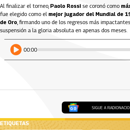
Al finalizar el torneo,
Paolo Rossi
se coronó como
máx
fue elegido como el
mejor jugador del Mundial de 
de Oro
, firmando uno de los regresos más impactantes 
suspensión a la gloria absoluta en apenas dos meses.
Artículos Player
Player Articulos
play
00:00
SIGUE A RADIONACI
ETIQUETAS