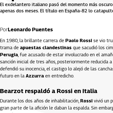
El exdelantero italiano pasó del momento más oscuro 
apenas dos meses. El título en España-82 lo catapultó 
Por
Leonardo Puentes
En 1980, la brillante carrera de
Paolo Rossi
se vio tr
trama de
apuestas clandestinas
que sacudió los cimi
Perugia
, fue acusado de estar involucrado en el amañ
sanción inicial de tres años, posteriormente reducida a
defendió su inocencia, el castigo lo alejó de las canch
futuro en la
Azzurra
en entredicho.
Bearzot respaldó a Rossi en Italia
Durante los dos años de inhabilitación,
Rossi
vivió un 
gran parte de la afición le daban la espalda. Sin embar