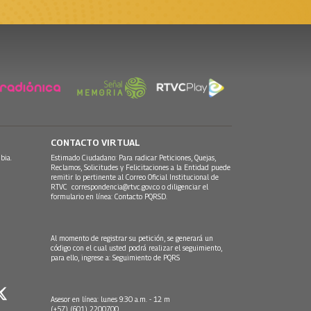
CONTACTO VIRTUAL
bia.
Estimado Ciudadano: Para radicar Peticiones, Quejas,
Reclamos, Solicitudes y Felicitaciones a la Entidad puede
remitir lo pertinente al Correo Oficial Institucional de
RTVC
correspondencia@rtvc.gov.co
o diligenciar el
formulario en línea:
Contacto PQRSD.
Al momento de registrar su petición, se generará un
código con el cual usted podrá realizar el seguimiento,
para ello, ingrese a:
Seguimiento de PQRS
Asesor en línea: lunes 9:30 a.m. - 12 m
(+57) (601) 2200700