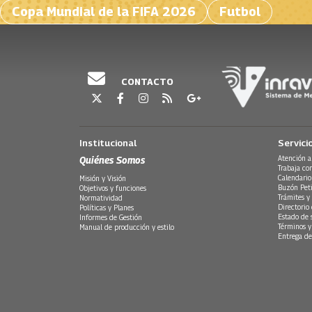
Copa Mundial de la FIFA 2026
Futbol
CONTACTO
Institucional
Servici
Quiénes Somos
Atención a
Trabaja co
Calendario
Misión y Visión
Buzón Peti
Objetivos y funciones
Trámites y 
Normatividad
Directorio
Políticas y Planes
Estado de 
Informes de Gestión
Términos y
Manual de producción y estilo
Entrega de