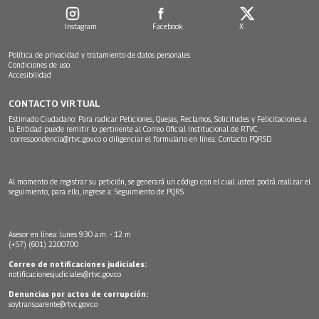
Instagram
Facebook
X
Política de privacidad y tratamiento de datos personales
Condiciones de uso
Accesibilidad
CONTACTO VIRTUAL
Estimado Ciudadano: Para radicar Peticiones, Quejas, Reclamos, Solicitudes y Felicitaciones a
la Entidad puede remitir lo pertinente al Correo Oficial Institucional de RTVC
correspondencia@rtvc.gov.co
o diligenciar el formulario en línea:
Contacto PQRSD.
Al momento de registrar su petición, se generará un código con el cual usted podrá realizar el
seguimiento, para ello, ingrese a:
Seguimiento de PQRS
Asesor en línea: lunes 9:30 a.m. - 12 m
(+57) (601) 2200700
Correo de notificaciones judiciales:
notificacionesjudiciales@rtvc.gov.co
Denuncias por actos de corrupción:
soytransparente@rtvc.gov.co