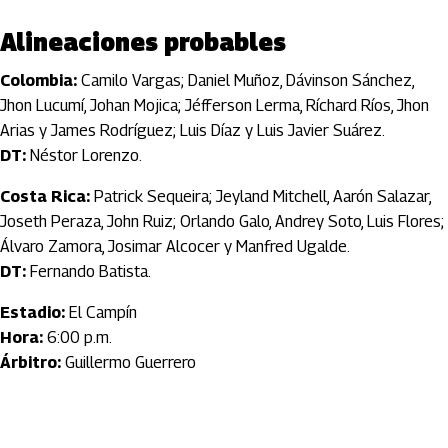
Alineaciones probables
Colombia:
Camilo Vargas; Daniel Muñoz, Dávinson Sánchez,
Jhon Lucumí, Johan Mojica; Jéfferson Lerma, Ríchard Ríos, Jhon
Arias y James Rodríguez; Luis Díaz y Luis Javier Suárez.
DT:
Néstor Lorenzo.
Costa Rica:
Patrick Sequeira; Jeyland Mitchell, Aarón Salazar,
Joseth Peraza, John Ruiz; Orlando Galo, Andrey Soto, Luis Flores;
Álvaro Zamora, Josimar Alcocer y Manfred Ugalde.
DT:
Fernando Batista.
Estadio:
El Campín
Hora:
6:00 p.m.
Árbitro:
Guillermo Guerrero
Artículos Player