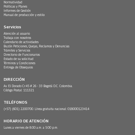
Normatividad
Políticas y Planes
Informes de Gestión
Manual de producción y estilo
Servicios
Atención al usuario
Trabaja con nosotros
Calendario de actividades
Buzón Peticiones, Quejas, Reclamos y Denuncias
Trámites y Servicios
Directorio de Funcionarios
Estado de su solicitud
Términos y Condiciones
Entrega de Obsequios
DIRECCIÓN
Av. El Dorado Cr.45 # 26 - 33 Bogotá D.C. Colombia.
Código Postal: 111321
TELÉFONOS
(+57) (601) 2200700. Línea gratuita nacional: 018000123414
HORARIO DE ATENCIÓN
Lunes a viernes de 8:00 a.m. a 5:00 p.m.