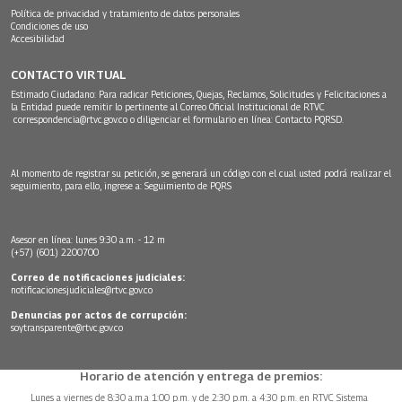
Política de privacidad y tratamiento de datos personales
Condiciones de uso
Accesibilidad
CONTACTO VIRTUAL
Estimado Ciudadano: Para radicar Peticiones, Quejas, Reclamos, Solicitudes y Felicitaciones a
la Entidad puede remitir lo pertinente al Correo Oficial Institucional de RTVC
correspondencia@rtvc.gov.co
o diligenciar el formulario en línea:
Contacto PQRSD.
Al momento de registrar su petición, se generará un código con el cual usted podrá realizar el
seguimiento, para ello, ingrese a:
Seguimiento de PQRS
Asesor en línea: lunes 9:30 a.m. - 12 m
(+57) (601) 2200700
Correo de notificaciones judiciales:
notificacionesjudiciales@rtvc.gov.co
Denuncias por actos de corrupción:
soytransparente@rtvc.gov.co
Horario de atención y entrega de premios:
Lunes a viernes de 8:30 a.m.a 1:00 p.m. y de 2:30 p.m. a 4:30 p.m. en RTVC Sistema