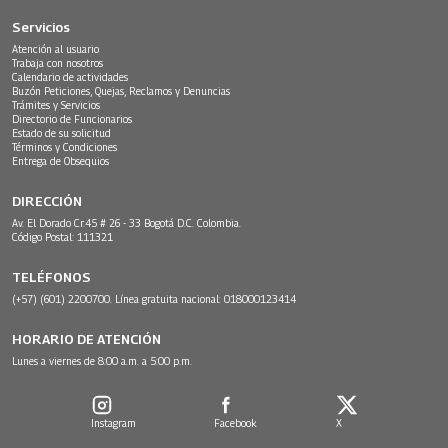
Servicios
Atención al usuario
Trabaja con nosotros
Calendario de actividades
Buzón Peticiones, Quejas, Reclamos y Denuncias
Trámites y Servicios
Directorio de Funcionarios
Estado de su solicitud
Términos y Condiciones
Entrega de Obsequios
DIRECCIÓN
Av. El Dorado Cr.45 # 26 - 33 Bogotá D.C. Colombia.
Código Postal: 111321
TELÉFONOS
(+57) (601) 2200700. Línea gratuita nacional: 018000123414
HORARIO DE ATENCIÓN
Lunes a viernes de 8:00 a.m. a 5:00 p.m.
Instagram
Facebook
X