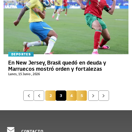
DEPORTES
En New Jersey, Brasil quedó en deuda y
Marruecos mostró orden y fortalezas
Lunes, 15 Junio , 2026
2
3
4
5
Página
Página actual
Página
Página
CONTACTO