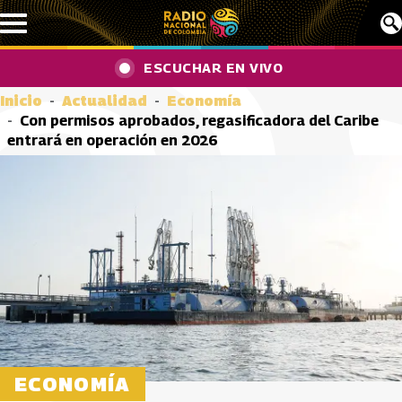
Pasar al contenido principal
ESCUCHAR EN VIVO
Inicio
Actualidad
Economía
Con permisos aprobados, regasificadora del Caribe
entrará en operación en 2026
ECONOMÍA