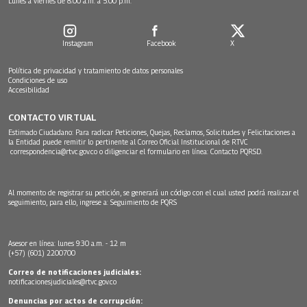
Lunes a viernes de 8:00 a.m. a 5:00 p.m.
Instagram
Facebook
X
Política de privacidad y tratamiento de datos personales
Condiciones de uso
Accesibilidad
CONTACTO VIRTUAL
Estimado Ciudadano: Para radicar Peticiones, Quejas, Reclamos, Solicitudes y Felicitaciones a
la Entidad puede remitir lo pertinente al Correo Oficial Institucional de RTVC
correspondencia@rtvc.gov.co
o diligenciar el formulario en línea:
Contacto PQRSD.
Al momento de registrar su petición, se generará un código con el cual usted podrá realizar el
seguimiento, para ello, ingrese a:
Seguimiento de PQRS
Asesor en línea: lunes 9:30 a.m. - 12 m
(+57) (601) 2200700
Correo de notificaciones judiciales:
notificacionesjudiciales@rtvc.gov.co
Denuncias por actos de corrupción: