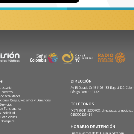
os
DIRECCIÓN
l usuario
Av. El Dorado Cr.45 # 26 - 33 Bogotá D.C. Colom
n nosotros
Código Postal: 111321
 de actividades
ciones, Quejas, Reclamos y Denuncias
TELÉFONOS
Servicios
 de Funcionarios
(+57) (601) 2200700. Línea gratuita nacional:
su solicitud
018000123414
 Condiciones
 Obsequios
HORARIO DE ATENCIÓN
Lunes a viernes de 8:00 a.m. a 5:00 p.m.