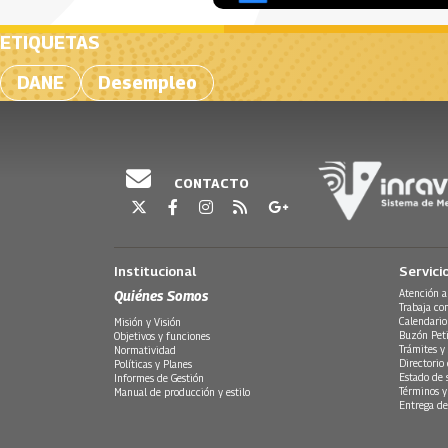
ETIQUETAS
DANE
Desempleo
CONTACTO
Institucional
Servici
Quiénes Somos
Atención a
Trabaja co
Calendario
Misión y Visión
Buzón Peti
Objetivos y funciones
Trámites y 
Normatividad
Directorio
Políticas y Planes
Estado de 
Informes de Gestión
Términos y
Manual de producción y estilo
Entrega de