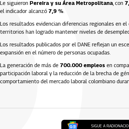
Le siguieron
Pereira y su Área Metropolitana
, con
7
el indicador alcanzó
7,9 %
.
Los resultados evidencian diferencias regionales en e
territorios han logrado mantener niveles de desempleo
Los resultados publicados por el DANE reflejan un esc
expansión en el número de personas ocupadas.
La generación de más de
700.000 empleos
en compar
participación laboral y la reducción de la brecha de gé
comportamiento del mercado laboral colombiano duran
Artículos Player
SIGUE A RADIONACI