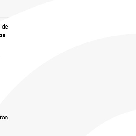
r de
os
r
aron