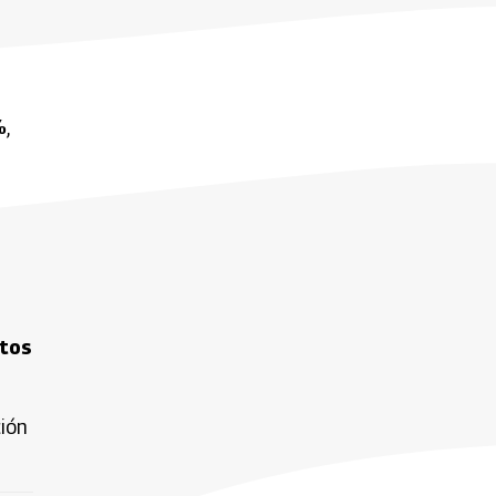
%
,
tos
ión