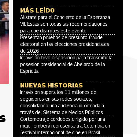
MÁS LEÍDO
Alístate para el Concierto de la Esperanza
VII: Estas son todas las recomendaciones
para que disfrutes este evento
Presentan pruebas de presunto fraude
electoral en las elecciones presidenciales
de 2026
Inravisión tuvo disposición para transmitir la
posesión presidencial de Abelardo de la
Espriella
NUEVAS HISTORIAS
Inravisión supera los 11 millones de
seguidores en sus redes sociales,
consolidando una audiencia informada a
través del Sistema de Medios Públicos
s
Cortometraje cordobés dirigido por una
mujer emberá representará a Colombia en
festival internacional de cine en Brasil