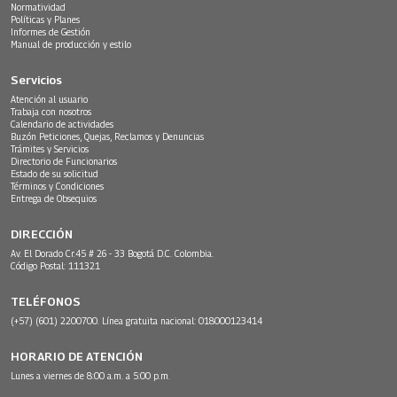
Normatividad
Políticas y Planes
Informes de Gestión
Manual de producción y estilo
Servicios
Atención al usuario
Trabaja con nosotros
Calendario de actividades
Buzón Peticiones, Quejas, Reclamos y Denuncias
Trámites y Servicios
Directorio de Funcionarios
Estado de su solicitud
Términos y Condiciones
Entrega de Obsequios
DIRECCIÓN
Av. El Dorado Cr.45 # 26 - 33 Bogotá D.C. Colombia.
Código Postal: 111321
TELÉFONOS
(+57) (601) 2200700. Línea gratuita nacional: 018000123414
HORARIO DE ATENCIÓN
Lunes a viernes de 8:00 a.m. a 5:00 p.m.