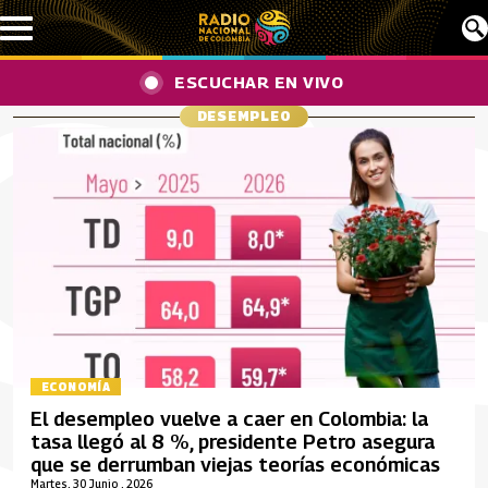
Pasar al contenido principal
ESCUCHAR EN VIVO
DESEMPLEO
ECONOMÍA
El desempleo vuelve a caer en Colombia: la
tasa llegó al 8 %, presidente Petro asegura
que se derrumban viejas teorías económicas
Martes, 30 Junio , 2026