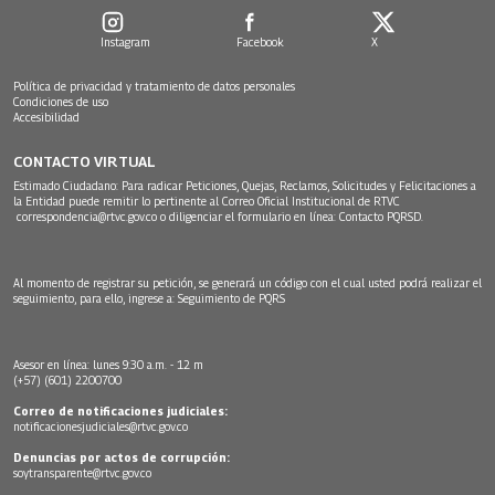
Instagram
Facebook
X
Política de privacidad y tratamiento de datos personales
Condiciones de uso
Accesibilidad
CONTACTO VIRTUAL
Estimado Ciudadano: Para radicar Peticiones, Quejas, Reclamos, Solicitudes y Felicitaciones a
la Entidad puede remitir lo pertinente al Correo Oficial Institucional de RTVC
correspondencia@rtvc.gov.co
o diligenciar el formulario en línea:
Contacto PQRSD.
Al momento de registrar su petición, se generará un código con el cual usted podrá realizar el
seguimiento, para ello, ingrese a:
Seguimiento de PQRS
Asesor en línea: lunes 9:30 a.m. - 12 m
(+57) (601) 2200700
Correo de notificaciones judiciales:
notificacionesjudiciales@rtvc.gov.co
Denuncias por actos de corrupción:
soytransparente@rtvc.gov.co