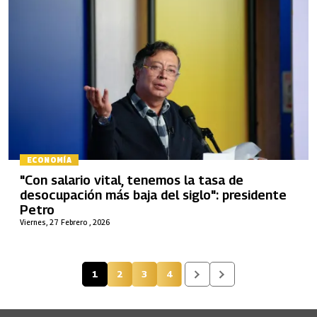
ECONOMÍA
"Con salario vital, tenemos la tasa de
desocupación más baja del siglo": presidente
Petro
Viernes, 27 Febrero , 2026
1
2
3
4
Página actual
Página
Página
Página