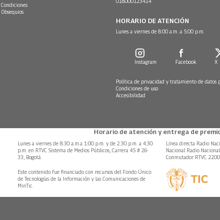
018000123414
 Condiciones
 Obsequios
HORARIO DE ATENCIÓN
Lunes a viernes de 8:00 a.m. a 5:00 p.m.
Instagram
Facebook
X
Política de privacidad y tratamiento de datos 
Condiciones de uso
Accesibilidad
Horario de atención y entrega de premio
Lunes a viernes de 8:30 a.m.a 1:00 p.m. y de 2:30 p.m. a 4:30
Línea directa Radio Nac
p.m. en RTVC Sistema de Medios Públicos, Carrera 45 # 26-
Nacional Radio Naciona
33, Bogotá.
Conmutador RTVC 220
Este contenido fue financiado con recursos del Fondo Único
de Tecnologías de la Información y las Comunicaciones de
MinTic.