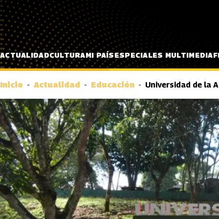
Pasar al contenido principal
ACTUALIDAD
CULTURA
MI PAÍS
ESPECIALES MULTIMEDIA
F
Inicio
Actualidad
Educación
Universidad de la 