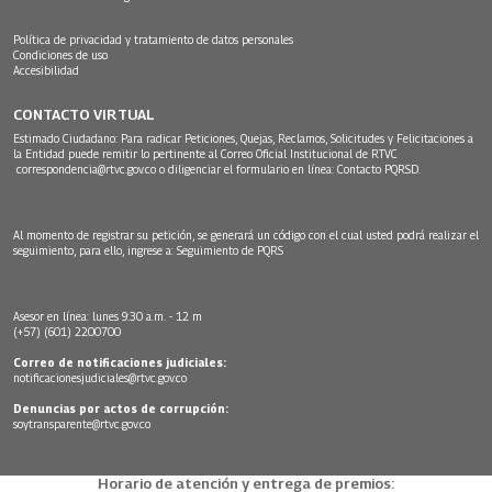
Política de privacidad y tratamiento de datos personales
Condiciones de uso
Accesibilidad
CONTACTO VIRTUAL
Estimado Ciudadano: Para radicar Peticiones, Quejas, Reclamos, Solicitudes y Felicitaciones a
la Entidad puede remitir lo pertinente al Correo Oficial Institucional de RTVC
correspondencia@rtvc.gov.co
o diligenciar el formulario en línea:
Contacto PQRSD.
Al momento de registrar su petición, se generará un código con el cual usted podrá realizar el
seguimiento, para ello, ingrese a:
Seguimiento de PQRS
Asesor en línea: lunes 9:30 a.m. - 12 m
(+57) (601) 2200700
Correo de notificaciones judiciales:
notificacionesjudiciales@rtvc.gov.co
Denuncias por actos de corrupción:
soytransparente@rtvc.gov.co
Horario de atención y entrega de premios: