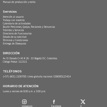
Manual de producción y estilo
Servicios
Atención al usuario
Trabaja con nosotros
Calendario de actividades
Buzón Peticiones, Quejas, Reclamos y Denuncias
Trámites y Servicios
Directorio de Funcionarios
Estado de su solicitud
Términos y Condiciones
Entrega de Obsequios
DIRECCIÓN
Av. El Dorado Cr.45 # 26 - 33 Bogotá D.C. Colombia.
Código Postal: 111321
TELÉFONOS
(+57) (601) 2200700. Línea gratuita nacional: 018000123414
HORARIO DE ATENCIÓN
Lunes a viernes de 8:00 a.m. a 5:00 p.m.
Instagram
Facebook
X