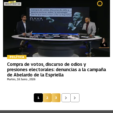
POLÍTICA
Compra de votos, discurso de odios y
presiones electorales: denuncias a la campaña
de Abelardo de la Espriella
Martes, 16 Junio , 2026
1
2
3
Página actual
Página
Página