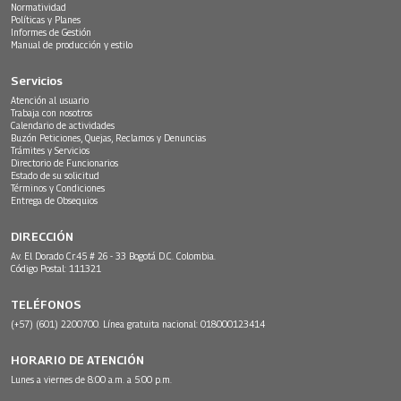
Normatividad
Políticas y Planes
Informes de Gestión
Manual de producción y estilo
Servicios
Atención al usuario
Trabaja con nosotros
Calendario de actividades
Buzón Peticiones, Quejas, Reclamos y Denuncias
Trámites y Servicios
Directorio de Funcionarios
Estado de su solicitud
Términos y Condiciones
Entrega de Obsequios
DIRECCIÓN
Av. El Dorado Cr.45 # 26 - 33 Bogotá D.C. Colombia.
Código Postal: 111321
TELÉFONOS
(+57) (601) 2200700. Línea gratuita nacional: 018000123414
HORARIO DE ATENCIÓN
Lunes a viernes de 8:00 a.m. a 5:00 p.m.