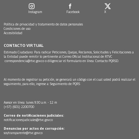
Instagram
Facebook
X
Política de privacidad y tratamiento de datos personales
Condiciones de uso
Accesibilidad
CONTACTO VIRTUAL
Estimado Ciudadano: Para radicar Peticiones, Quejas, Reclamos, Solicitudes y Felicitaciones a
la Entidad puede remitir lo pertinente al Correo Oficial Institucional de RTVC
correspondencia@rtvc.gov.co
o diligenciar el formulario en línea:
Contacto PQRSD.
Al momento de registrar su petición, se generará un código con el cual usted podrá realizar el
seguimiento, para ello, ingrese a:
Seguimiento de PQRS
Asesor en línea: lunes 9:30 a.m. - 12 m
(+57) (601) 2200700
Correo de notificaciones judiciales:
notificacionesjudiciales@rtvc.gov.co
Denuncias por actos de corrupción:
soytransparente@rtvc.gov.co