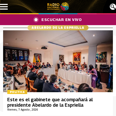
Pasar al contenido principal
ESCUCHAR EN VIVO
ABELARDO DE LA ESPRIELLA
POLÍTICA
Este es el gabinete que acompañará al
presidente Abelardo de la Espriella
Viernes, 7 Agosto , 2026