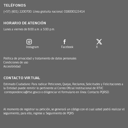
TELÉFONOS
(+57) (601) 2200700. Línea gratuita nacional: 018000123414
HORARIO DE ATENCIÓN
Lunes a viernes de 8:00 a.m. a 5:00 p.m.
Instagram
Facebook
X
Política de privacidad y tratamiento de datos personales
Condiciones de uso
Accesibilidad
CONTACTO VIRTUAL
Estimado Ciudadano: Para radicar Peticiones, Quejas, Reclamos, Solicitudes y Felicitaciones a
la Entidad puede remitir lo pertinente al Correo Oficial Institucional de RTVC
correspondencia@rtvc.gov.co
o diligenciar el formulario en línea:
Contacto PQRSD.
Al momento de registrar su petición, se generará un código con el cual usted podrá realizar el
seguimiento, para ello, ingrese a:
Seguimiento de PQRS