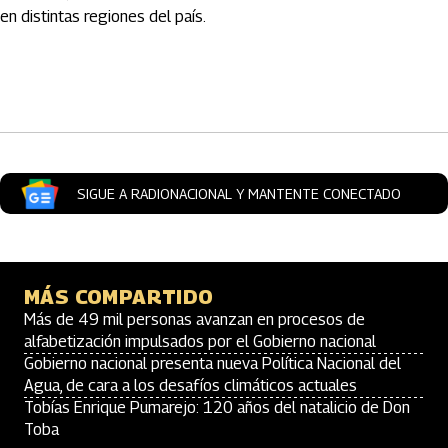
en distintas regiones del país.
Artículos Player
SIGUE A RADIONACIONAL Y MANTENTE CONECTADO
MÁS COMPARTIDO
Más de 49 mil personas avanzan en procesos de
alfabetización impulsados por el Gobierno nacional
Gobierno nacional presenta nueva Política Nacional del
Agua, de cara a los desafíos climáticos actuales
Tobías Enrique Pumarejo: 120 años del natalicio de Don
Toba