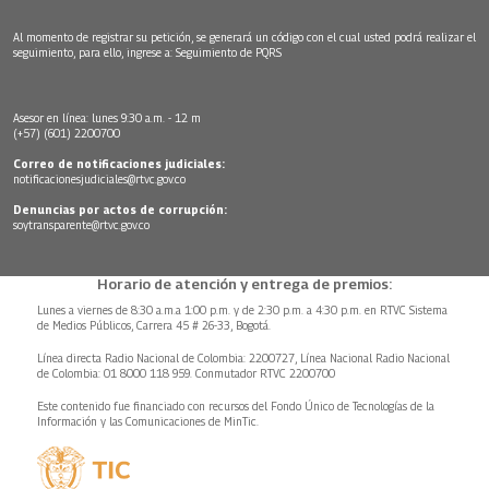
Al momento de registrar su petición, se generará un código con el cual usted podrá realizar el
seguimiento, para ello, ingrese a:
Seguimiento de PQRS
Asesor en línea: lunes 9:30 a.m. - 12 m
(+57) (601) 2200700
Correo de notificaciones judiciales:
notificacionesjudiciales@rtvc.gov.co
Denuncias por actos de corrupción:
soytransparente@rtvc.gov.co
Horario de atención y entrega de premios:
Lunes a viernes de 8:30 a.m.a 1:00 p.m. y de 2:30 p.m. a 4:30 p.m. en RTVC Sistema
de Medios Públicos, Carrera 45 # 26-33, Bogotá.
Línea directa Radio Nacional de Colombia: 2200727, Línea Nacional Radio Nacional
de Colombia: 01 8000 118 959. Conmutador RTVC 2200700
Este contenido fue financiado con recursos del Fondo Único de Tecnologías de la
Información y las Comunicaciones de MinTic.