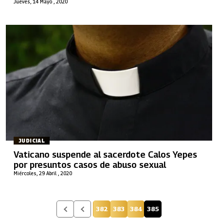
Jueves, 14 Mayo , 2020
JUDICIAL
Vaticano suspende al sacerdote Calos Yepes
por presuntos casos de abuso sexual
Miércoles, 29 Abril , 2020
382
383
384
385
Página
Página
Página
Página actual