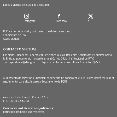
Lunes a viernes de 8:00 a.m. a 5:00 p.m.
Instagram
Facebook
X
Política de privacidad y tratamiento de datos personales
Condiciones de uso
Accesibilidad
CONTACTO VIRTUAL
Estimado Ciudadano: Para radicar Peticiones, Quejas, Reclamos, Solicitudes y Felicitaciones a
la Entidad puede remitir lo pertinente al Correo Oficial Institucional de RTVC
correspondencia@rtvc.gov.co
o diligenciar el formulario en línea:
Contacto PQRSD.
Al momento de registrar su petición, se generará un código con el cual usted podrá realizar el
seguimiento, para ello, ingrese a:
Seguimiento de PQRS
Asesor en línea: lunes 9:30 a.m. - 12 m
(+57) (601) 2200700
Correo de notificaciones judiciales:
notificacionesjudiciales@rtvc.gov.co