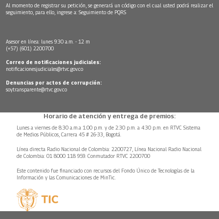
Al momento de registrar su petición, se generará un código con el cual usted podrá realizar el
seguimiento, para ello, ingrese a:
Seguimiento de PQRS
Asesor en línea: lunes 9:30 a.m. - 12 m
(+57) (601) 2200700
Correo de notificaciones judiciales:
notificacionesjudiciales@rtvc.gov.co
Denuncias por actos de corrupción:
soytransparente@rtvc.gov.co
Horario de atención y entrega de premios:
Lunes a viernes de 8:30 a.m.a 1:00 p.m. y de 2:30 p.m. a 4:30 p.m. en RTVC Sistema
de Medios Públicos, Carrera 45 # 26-33, Bogotá.
Línea directa Radio Nacional de Colombia: 2200727, Línea Nacional Radio Nacional
de Colombia: 01 8000 118 959. Conmutador RTVC 2200700
Este contenido fue financiado con recursos del Fondo Único de Tecnologías de la
Información y las Comunicaciones de MinTic.