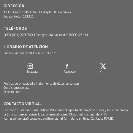
DIRECCIÓN
Av. El Dorado Cr.45 # 26 - 33 Bogotá D.C. Colombia.
Código Postal: 111321
TELÉFONOS
(+57) (601) 2200700. Línea gratuita nacional: 018000123414
HORARIO DE ATENCIÓN
Lunes a viernes de 8:00 a.m. a 5:00 p.m.
Instagram
Facebook
X
Política de privacidad y tratamiento de datos personales
Condiciones de uso
Accesibilidad
CONTACTO VIRTUAL
Estimado Ciudadano: Para radicar Peticiones, Quejas, Reclamos, Solicitudes y Felicitaciones a
la Entidad puede remitir lo pertinente al Correo Oficial Institucional de RTVC
correspondencia@rtvc.gov.co
o diligenciar el formulario en línea:
Contacto PQRSD.