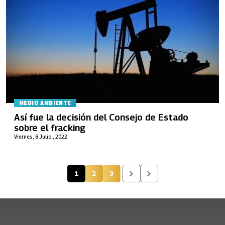
MEDIO AMBIENTE
Así fue la decisión del Consejo de Estado
sobre el fracking
Viernes, 8 Julio , 2022
1
2
3
Página actual
Página
Página