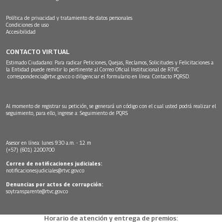
Política de privacidad y tratamiento de datos personales
Condiciones de uso
Accesibilidad
CONTACTO VIRTUAL
Estimado Ciudadano: Para radicar Peticiones, Quejas, Reclamos, Solicitudes y Felicitaciones a
la Entidad puede remitir lo pertinente al Correo Oficial Institucional de RTVC
correspondencia@rtvc.gov.co
o diligenciar el formulario en línea:
Contacto PQRSD.
Al momento de registrar su petición, se generará un código con el cual usted podrá realizar el
seguimiento, para ello, ingrese a:
Seguimiento de PQRS
Asesor en línea: lunes 9:30 a.m. - 12 m
(+57) (601) 2200700
Correo de notificaciones judiciales:
notificacionesjudiciales@rtvc.gov.co
Denuncias por actos de corrupción:
soytransparente@rtvc.gov.co
Horario de atención y entrega de premios: