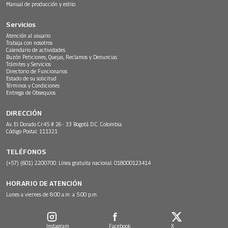
Manual de producción y estilo
Servicios
Atención al usuario
Trabaja con nosotros
Calendario de actividades
Buzón Peticiones, Quejas, Reclamos y Denuncias
Trámites y Servicios
Directorio de Funcionarios
Estado de su solicitud
Términos y Condiciones
Entrega de Obsequios
DIRECCIÓN
Av. El Dorado Cr.45 # 26 - 33 Bogotá D.C. Colombia.
Código Postal: 111321
TELÉFONOS
(+57) (601) 2200700. Línea gratuita nacional: 018000123414
HORARIO DE ATENCIÓN
Lunes a viernes de 8:00 a.m. a 5:00 p.m.
Instagram
Facebook
X