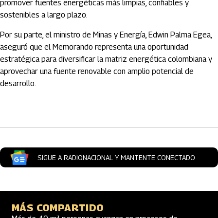
promover fuentes energéticas más limpias, confiables y
sostenibles a largo plazo.
Por su parte, el ministro de Minas y Energía, Edwin Palma Egea,
aseguró que el Memorando representa una oportunidad
estratégica para diversificar la matriz energética colombiana y
aprovechar una fuente renovable con amplio potencial de
desarrollo.
Artículos Player
SIGUE A RADIONACIONAL Y MANTENTE CONECTADO
MÁS COMPARTIDO