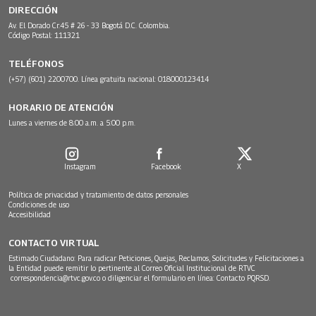
DIRECCIÓN
Av. El Dorado Cr.45 # 26 - 33 Bogotá D.C. Colombia.
Código Postal: 111321
TELÉFONOS
(+57) (601) 2200700. Línea gratuita nacional: 018000123414
HORARIO DE ATENCIÓN
Lunes a viernes de 8:00 a.m. a 5:00 p.m.
Instagram
Facebook
X
Política de privacidad y tratamiento de datos personales
Condiciones de uso
Accesibilidad
CONTACTO VIRTUAL
Estimado Ciudadano: Para radicar Peticiones, Quejas, Reclamos, Solicitudes y Felicitaciones a
la Entidad puede remitir lo pertinente al Correo Oficial Institucional de RTVC
correspondencia@rtvc.gov.co
o diligenciar el formulario en línea:
Contacto PQRSD.