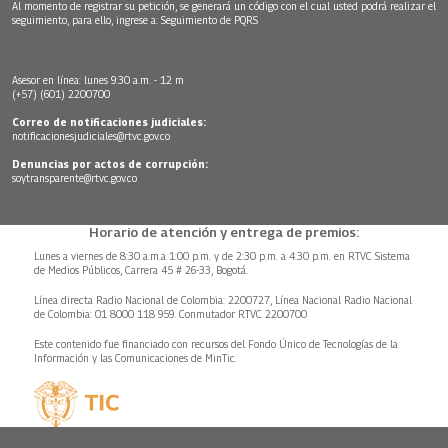
Al momento de registrar su petición, se generará un código con el cual usted podrá realizar el
seguimiento, para ello, ingrese a:
Seguimiento de PQRS
Asesor en línea: lunes 9:30 a.m. - 12 m
(+57) (601) 2200700
Correo de notificaciones judiciales:
notificacionesjudiciales@rtvc.gov.co
Denuncias por actos de corrupción:
soytransparente@rtvc.gov.co
Horario de atención y entrega de premios:
Lunes a viernes de 8:30 a.m.a 1:00 p.m. y de 2:30 p.m. a 4:30 p.m. en RTVC Sistema
de Medios Públicos, Carrera 45 # 26-33, Bogotá.
Línea directa Radio Nacional de Colombia: 2200727, Línea Nacional Radio Nacional
de Colombia: 01 8000 118 959. Conmutador RTVC 2200700
Este contenido fue financiado con recursos del Fondo Único de Tecnologías de la
Información y las Comunicaciones de MinTic.