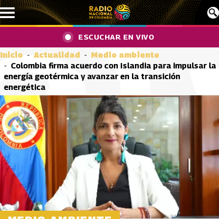
Pasar al contenido principal
ESCUCHAR EN VIVO
Inicio
Actualidad
Medio ambiente
Colombia firma acuerdo con Islandia para impulsar la
energía geotérmica y avanzar en la transición
energética