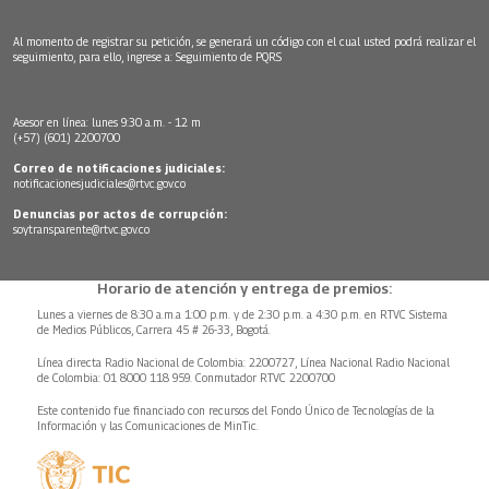
Al momento de registrar su petición, se generará un código con el cual usted podrá realizar el
seguimiento, para ello, ingrese a:
Seguimiento de PQRS
Asesor en línea: lunes 9:30 a.m. - 12 m
(+57) (601) 2200700
Correo de notificaciones judiciales:
notificacionesjudiciales@rtvc.gov.co
Denuncias por actos de corrupción:
soytransparente@rtvc.gov.co
Horario de atención y entrega de premios:
Lunes a viernes de 8:30 a.m.a 1:00 p.m. y de 2:30 p.m. a 4:30 p.m. en RTVC Sistema
de Medios Públicos, Carrera 45 # 26-33, Bogotá.
Línea directa Radio Nacional de Colombia: 2200727, Línea Nacional Radio Nacional
de Colombia: 01 8000 118 959. Conmutador RTVC 2200700
Este contenido fue financiado con recursos del Fondo Único de Tecnologías de la
Información y las Comunicaciones de MinTic.