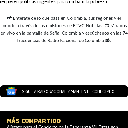
requieren políticas urgentes para combatir la pobreza.
📢 Entérate de lo que pasa en Colombia, sus regiones y el
mundo a través de las emisiones de RTVC Noticias: 📺 Míranos
en vivo en la pantalla de Señal Colombia y escúchanos en las 74
frecuencias de Radio Nacional de Colombia 📻.
Artículos Player
SIGUE A RADIONACIONAL Y MANTENTE CONECTADO
MÁS COMPARTIDO
Alístate para el Concierto de la Esperanza VII: Estas son