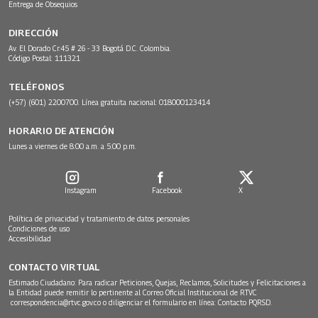
Entrega de Obsequios
DIRECCIÓN
Av. El Dorado Cr.45 # 26 - 33 Bogotá D.C. Colombia.
Código Postal: 111321
TELÉFONOS
(+57) (601) 2200700. Línea gratuita nacional: 018000123414
HORARIO DE ATENCIÓN
Lunes a viernes de 8:00 a.m. a 5:00 p.m.
Instagram
Facebook
X
Política de privacidad y tratamiento de datos personales
Condiciones de uso
Accesibilidad
CONTACTO VIRTUAL
Estimado Ciudadano: Para radicar Peticiones, Quejas, Reclamos, Solicitudes y Felicitaciones a
la Entidad puede remitir lo pertinente al Correo Oficial Institucional de RTVC
correspondencia@rtvc.gov.co
o diligenciar el formulario en línea:
Contacto PQRSD.