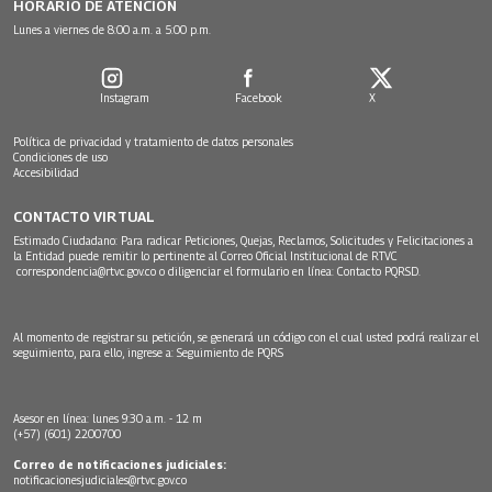
HORARIO DE ATENCIÓN
Lunes a viernes de 8:00 a.m. a 5:00 p.m.
Instagram
Facebook
X
Política de privacidad y tratamiento de datos personales
Condiciones de uso
Accesibilidad
CONTACTO VIRTUAL
Estimado Ciudadano: Para radicar Peticiones, Quejas, Reclamos, Solicitudes y Felicitaciones a
la Entidad puede remitir lo pertinente al Correo Oficial Institucional de RTVC
correspondencia@rtvc.gov.co
o diligenciar el formulario en línea:
Contacto PQRSD.
Al momento de registrar su petición, se generará un código con el cual usted podrá realizar el
seguimiento, para ello, ingrese a:
Seguimiento de PQRS
Asesor en línea: lunes 9:30 a.m. - 12 m
(+57) (601) 2200700
Correo de notificaciones judiciales:
notificacionesjudiciales@rtvc.gov.co