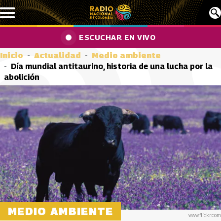
Pasar al contenido principal
ESCUCHAR EN VIVO
Inicio
Actualidad
Medio ambiente
Día mundial antitaurino, historia de una lucha por la
abolición
MEDIO AMBIENTE
www.flickr.com