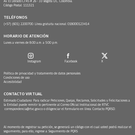
Av. El Dorado Cr.45 # 26 - 33 Bogotá D.C. Colombia.
Código Postal: 111321
TELÉFONOS
(+57) (601) 2200700. Línea gratuita nacional: 018000123414
HORARIO DE ATENCIÓN
Lunes a viernes de 8:00 a.m. a 5:00 p.m.
Instagram
Facebook
X
Política de privacidad y tratamiento de datos personales
Condiciones de uso
Accesibilidad
CONTACTO VIRTUAL
Estimado Ciudadano: Para radicar Peticiones, Quejas, Reclamos, Solicitudes y Felicitaciones a
la Entidad puede remitir lo pertinente al Correo Oficial Institucional de RTVC
correspondencia@rtvc.gov.co
o diligenciar el formulario en línea:
Contacto PQRSD.
Al momento de registrar su petición, se generará un código con el cual usted podrá realizar el
seguimiento, para ello, ingrese a:
Seguimiento de PQRS