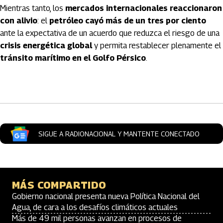
Mientras tanto, los
mercados internacionales reaccionaron
con alivio
: el
petróleo cayó más de un tres por ciento
ante la expectativa de un acuerdo que reduzca el riesgo de una
crisis energética global
y permita restablecer plenamente el
tránsito marítimo en el Golfo Pérsico
.
Artículos Player
SIGUE A RADIONACIONAL Y MANTENTE CONECTADO
MÁS COMPARTIDO
Gobierno nacional presenta nueva Política Nacional del
Agua, de cara a los desafíos climáticos actuales
Más de 49 mil personas avanzan en procesos de