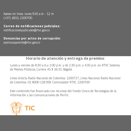
Asesor en línea: lunes 9:30 a.m. - 12 m
(+57) (601) 2200700
Correo de notificaciones judiciales:
notificacionesjudiciales@rtvc.gov.co
Denuncias por actos de corrupción:
soytransparente@rtvc.gov.co
Horario de atención y entrega de premios:
Lunes a viernes de 8:30 a.m.a 1:00 p.m. y de 2:30 p.m. a 4:30 p.m. en RTVC Sistema
de Medios Públicos, Carrera 45 # 26-33, Bogotá.
Línea directa Radio Nacional de Colombia: 2200727, Línea Nacional Radio Nacional
de Colombia: 01 8000 118 959. Conmutador RTVC 2200700
Este contenido fue financiado con recursos del Fondo Único de Tecnologías de la
Información y las Comunicaciones de MinTic.