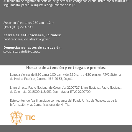
Al momento de registrar su petición, se generará un código con el cual usted podrá realizar el
seguimiento, para ello, ingrese a:
Seguimiento de PQRS
Asesor en línea: lunes 9:30 a.m. - 12 m
(+57) (601) 2200700
Correo de notificaciones judiciales:
notificacionesjudiciales@rtvc.gov.co
Denuncias por actos de corrupción:
soytransparente@rtvc.gov.co
Horario de atención y entrega de premios:
Lunes a viernes de 8:30 a.m.a 1:00 p.m. y de 2:30 p.m. a 4:30 p.m. en RTVC Sistema
de Medios Públicos, Carrera 45 # 26-33, Bogotá.
Línea directa Radio Nacional de Colombia: 2200727, Línea Nacional Radio Nacional
de Colombia: 01 8000 118 959. Conmutador RTVC 2200700
Este contenido fue financiado con recursos del Fondo Único de Tecnologías de la
Información y las Comunicaciones de MinTic.