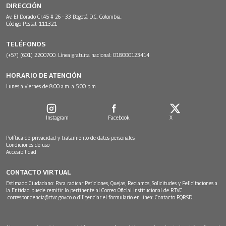
DIRECCIÓN
Av. El Dorado Cr.45 # 26 - 33 Bogotá D.C. Colombia.
Código Postal: 111321
TELÉFONOS
(+57) (601) 2200700. Línea gratuita nacional: 018000123414
HORARIO DE ATENCIÓN
Lunes a viernes de 8:00 a.m. a 5:00 p.m.
Instagram
Facebook
X
Política de privacidad y tratamiento de datos personales
Condiciones de uso
Accesibilidad
CONTACTO VIRTUAL
Estimado Ciudadano: Para radicar Peticiones, Quejas, Reclamos, Solicitudes y Felicitaciones a
la Entidad puede remitir lo pertinente al Correo Oficial Institucional de RTVC
correspondencia@rtvc.gov.co
o diligenciar el formulario en línea:
Contacto PQRSD.