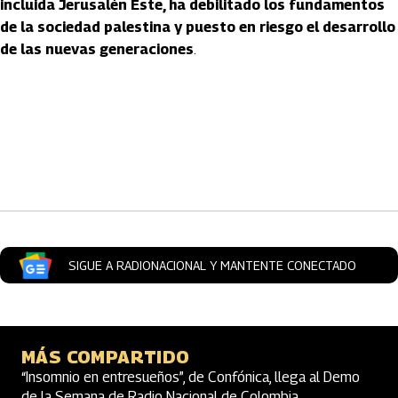
incluida Jerusalén Este, ha debilitado los fundamentos
de la sociedad palestina y puesto en riesgo el desarrollo
de las nuevas generaciones
.
Artículos Player
SIGUE A RADIONACIONAL Y MANTENTE CONECTADO
MÁS COMPARTIDO
“Insomnio en entresueños”, de Confónica, llega al Demo
de la Semana de Radio Nacional de Colombia