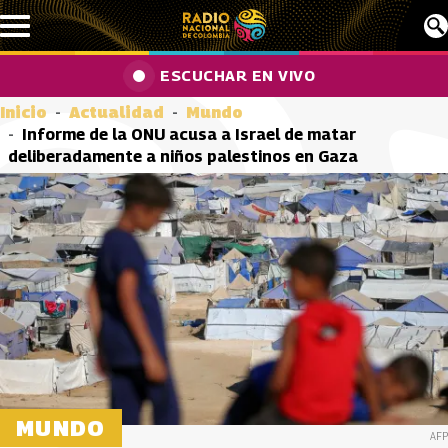
Pasar al contenido principal
ESCUCHAR EN VIVO
Inicio
Actualidad
Mundo
Informe de la ONU acusa a Israel de matar
deliberadamente a niños palestinos en Gaza
MUNDO
AFP