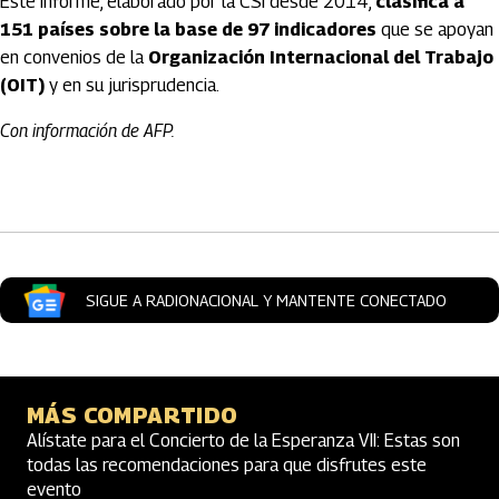
Este informe, elaborado por la CSI desde 2014,
clasifica a
151 países sobre la base de 97 indicadores
que se apoyan
en convenios de la
Organización Internacional del Trabajo
(OIT)
y en su jurisprudencia.
Con información de AFP.
Artículos Player
SIGUE A RADIONACIONAL Y MANTENTE CONECTADO
MÁS COMPARTIDO
Alístate para el Concierto de la Esperanza VII: Estas son
todas las recomendaciones para que disfrutes este
evento