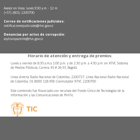
Asesor en línea: lunes 9:30 a.m. - 12 m
(+57) (601) 2200700
Correo de notificaciones judiciales:
notificacionesjudiciales@rtvc.gov.co
Denuncias por actos de corrupción:
soytransparente@rtvc.gov.co
Horario de atención y entrega de premios:
Lunes a viernes de 8:30 a.m.a 1:00 p.m. y de 2:30 p.m. a 4:30 p.m. en RTVC Sistema
de Medios Públicos, Carrera 45 # 26-33, Bogotá.
Línea directa Radio Nacional de Colombia: 2200727, Línea Nacional Radio Nacional
de Colombia: 01 8000 118 959. Conmutador RTVC 2200700
Este contenido fue financiado con recursos del Fondo Único de Tecnologías de la
Información y las Comunicaciones de MinTic.