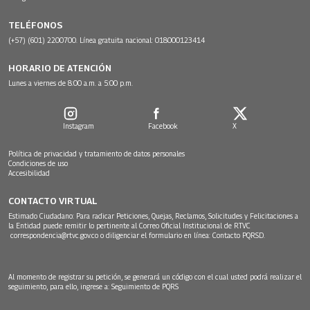
TELÉFONOS
(+57) (601) 2200700. Línea gratuita nacional: 018000123414
HORARIO DE ATENCIÓN
Lunes a viernes de 8:00 a.m. a 5:00 p.m.
Instagram
Facebook
X
Política de privacidad y tratamiento de datos personales
Condiciones de uso
Accesibilidad
CONTACTO VIRTUAL
Estimado Ciudadano: Para radicar Peticiones, Quejas, Reclamos, Solicitudes y Felicitaciones a
la Entidad puede remitir lo pertinente al Correo Oficial Institucional de RTVC
correspondencia@rtvc.gov.co
o diligenciar el formulario en línea:
Contacto PQRSD.
Al momento de registrar su petición, se generará un código con el cual usted podrá realizar el
seguimiento, para ello, ingrese a:
Seguimiento de PQRS