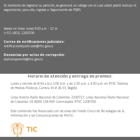
Al momento de registrar su petición, se generará un código con el cual usted podrá realizar el
seguimiento, para ello, ingrese a:
Seguimiento de PQRS
Asesor en línea: lunes 9:30 a.m. - 12 m
(+57) (601) 2200700
Correo de notificaciones judiciales:
notificacionesjudiciales@rtvc.gov.co
Denuncias por actos de corrupción:
soytransparente@rtvc.gov.co
Horario de atención y entrega de premios:
Lunes a viernes de 8:30 a.m.a 1:00 p.m. y de 2:30 p.m. a 4:30 p.m. en RTVC Sistema
de Medios Públicos, Carrera 45 # 26-33, Bogotá.
Línea directa Radio Nacional de Colombia: 2200727, Línea Nacional Radio Nacional
de Colombia: 01 8000 118 959. Conmutador RTVC 2200700
Este contenido fue financiado con recursos del Fondo Único de Tecnologías de la
Información y las Comunicaciones de MinTic.