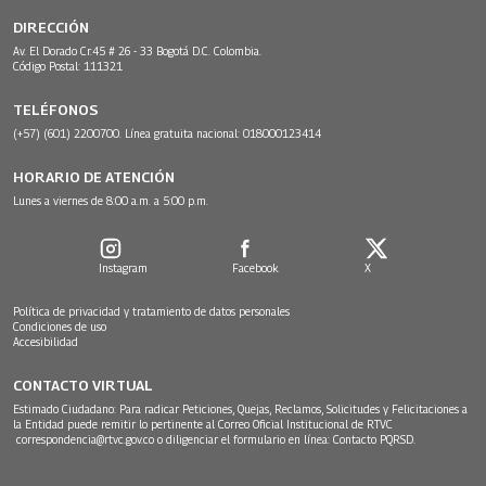
DIRECCIÓN
Av. El Dorado Cr.45 # 26 - 33 Bogotá D.C. Colombia.
Código Postal: 111321
TELÉFONOS
(+57) (601) 2200700. Línea gratuita nacional: 018000123414
HORARIO DE ATENCIÓN
Lunes a viernes de 8:00 a.m. a 5:00 p.m.
Instagram
Facebook
X
Política de privacidad y tratamiento de datos personales
Condiciones de uso
Accesibilidad
CONTACTO VIRTUAL
Estimado Ciudadano: Para radicar Peticiones, Quejas, Reclamos, Solicitudes y Felicitaciones a
la Entidad puede remitir lo pertinente al Correo Oficial Institucional de RTVC
correspondencia@rtvc.gov.co
o diligenciar el formulario en línea:
Contacto PQRSD.