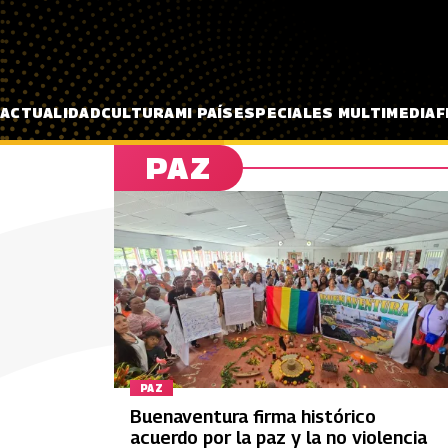
Pasar al contenido principal
ACTUALIDAD
CULTURA
MI PAÍS
ESPECIALES MULTIMEDIA
F
PAZ
PAZ
Buenaventura firma histórico
acuerdo por la paz y la no violencia