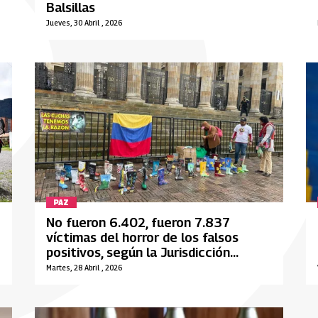
Balsillas
Jueves, 30 Abril , 2026
PAZ
No fueron 6.402, fueron 7.837
víctimas del horror de los falsos
positivos, según la Jurisdicción
Especial para la Paz
Martes, 28 Abril , 2026