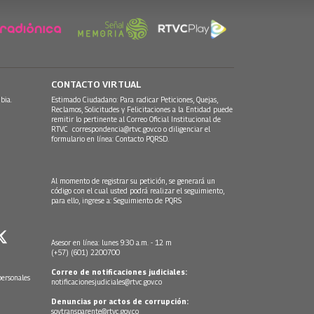
CONTACTO VIRTUAL
bia.
Estimado Ciudadano: Para radicar Peticiones, Quejas,
Reclamos, Solicitudes y Felicitaciones a la Entidad puede
remitir lo pertinente al Correo Oficial Institucional de
RTVC
correspondencia@rtvc.gov.co
o diligenciar el
formulario en línea:
Contacto PQRSD.
Al momento de registrar su petición, se generará un
código con el cual usted podrá realizar el seguimiento,
para ello, ingrese a:
Seguimiento de PQRS
Asesor en línea: lunes 9:30 a.m. - 12 m
(+57) (601) 2200700
Correo de notificaciones judiciales:
personales
notificacionesjudiciales@rtvc.gov.co
Denuncias por actos de corrupción:
soytransparente@rtvc.gov.co