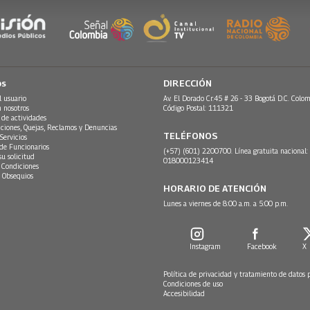
os
DIRECCIÓN
l usuario
Av. El Dorado Cr.45 # 26 - 33 Bogotá D.C. Colom
n nosotros
Código Postal: 111321
 de actividades
ciones, Quejas, Reclamos y Denuncias
TELÉFONOS
Servicios
 de Funcionarios
(+57) (601) 2200700. Línea gratuita nacional:
su solicitud
018000123414
 Condiciones
 Obsequios
HORARIO DE ATENCIÓN
Lunes a viernes de 8:00 a.m. a 5:00 p.m.
Instagram
Facebook
X
Política de privacidad y tratamiento de datos 
Condiciones de uso
Accesibilidad