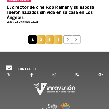
PERSONAJES
El director de cine Rob Reiner y su esposa
fueron hallados sin vida en su casa en Los
Ángeles
Lunes, 15 Diciembre , 2025
1
2
3
4
Página actual
Página
Página
Página
CONTACTO