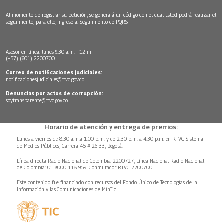
Al momento de registrar su petición, se generará un código con el cual usted podrá realizar el
seguimiento, para ello, ingrese a:
Seguimiento de PQRS
Asesor en línea: lunes 9:30 a.m. - 12 m
(+57) (601) 2200700
Correo de notificaciones judiciales:
notificacionesjudiciales@rtvc.gov.co
Denuncias por actos de corrupción:
soytransparente@rtvc.gov.co
Horario de atención y entrega de premios:
Lunes a viernes de 8:30 a.m.a 1:00 p.m. y de 2:30 p.m. a 4:30 p.m. en RTVC Sistema
de Medios Públicos, Carrera 45 # 26-33, Bogotá.
Línea directa Radio Nacional de Colombia: 2200727, Línea Nacional Radio Nacional
de Colombia: 01 8000 118 959. Conmutador RTVC 2200700
Este contenido fue financiado con recursos del Fondo Único de Tecnologías de la
Información y las Comunicaciones de MinTic.