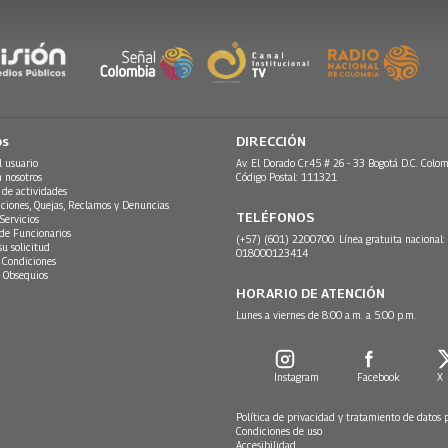
os
DIRECCIÓN
l usuario
Av. El Dorado Cr.45 # 26 - 33 Bogotá D.C. Colom
n nosotros
Código Postal: 111321
 de actividades
ciones, Quejas, Reclamos y Denuncias
TELÉFONOS
Servicios
 de Funcionarios
(+57) (601) 2200700. Línea gratuita nacional:
su solicitud
018000123414
 Condiciones
 Obsequios
HORARIO DE ATENCIÓN
Lunes a viernes de 8:00 a.m. a 5:00 p.m.
Instagram
Facebook
X
Política de privacidad y tratamiento de datos 
Condiciones de uso
Accesibilidad