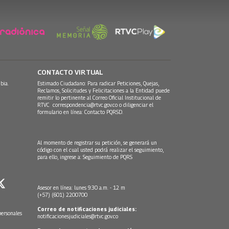
CONTACTO VIRTUAL
bia.
Estimado Ciudadano: Para radicar Peticiones, Quejas,
Reclamos, Solicitudes y Felicitaciones a la Entidad puede
remitir lo pertinente al Correo Oficial Institucional de
RTVC
correspondencia@rtvc.gov.co
o diligenciar el
formulario en línea:
Contacto PQRSD.
Al momento de registrar su petición, se generará un
código con el cual usted podrá realizar el seguimiento,
para ello, ingrese a:
Seguimiento de PQRS
Asesor en línea: lunes 9:30 a.m. - 12 m
(+57) (601) 2200700
Correo de notificaciones judiciales:
personales
notificacionesjudiciales@rtvc.gov.co