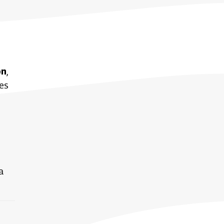
ón
,
es
a