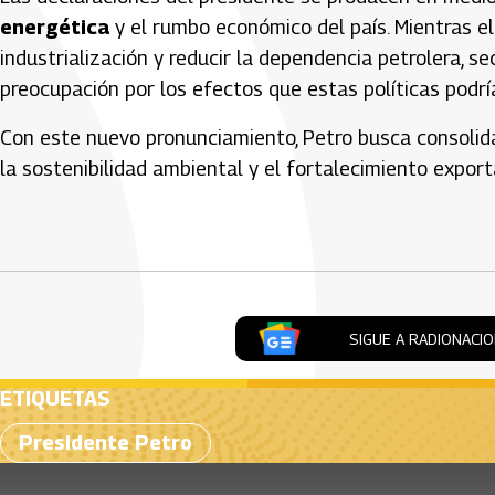
energética
y el rumbo económico del país. Mientras el
industrialización y reducir la dependencia petrolera, 
preocupación por los efectos que estas políticas podría
Con este nuevo pronunciamiento, Petro busca consolida
la sostenibilidad ambiental y el fortalecimiento expo
Artículos Player
SIGUE A RADIONACI
ETIQUETAS
Presidente Petro