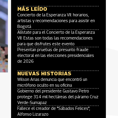
MÁS LEÍDO
Concierto de la Esperanza VII: horarios,
artistas y recomendaciones para asistir en
Bogotá
Alístate para el Concierto de la Esperanza
VII: Estas son todas las recomendaciones
para que disfrutes este evento
Presentan pruebas de presunto fraude
electoral en las elecciones presidenciales
de 2026
NUEVAS HISTORIAS
Wilson Arias denuncia que encontró un
micrófono oculto en su oficina
Gobierno del presidente Gustavo Petro
protege 314 mil hectáreas del páramo Cruz
Verde-Sumapaz
Fallece el creador de "Sábados Felices",
Alfonso Lizarazo