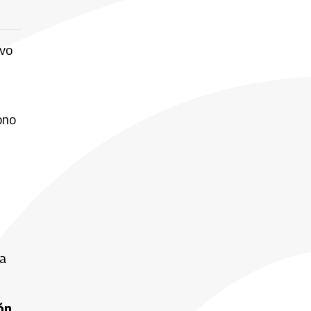
ivo
ono
da
ón