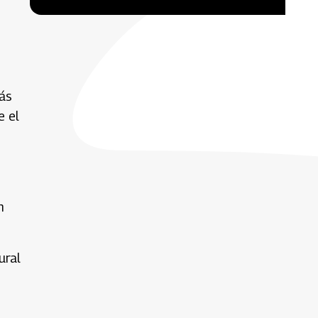
ás
e el
n
ural