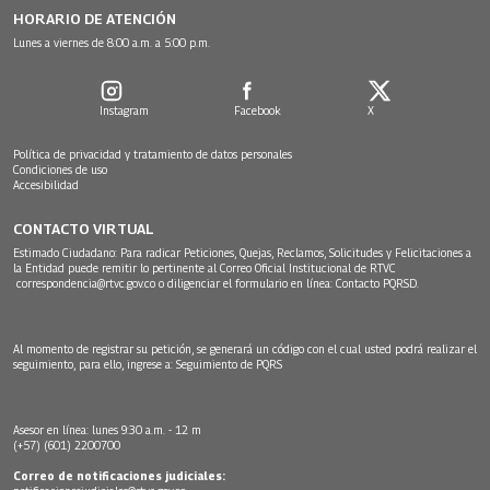
HORARIO DE ATENCIÓN
Lunes a viernes de 8:00 a.m. a 5:00 p.m.
Instagram
Facebook
X
Política de privacidad y tratamiento de datos personales
Condiciones de uso
Accesibilidad
CONTACTO VIRTUAL
Estimado Ciudadano: Para radicar Peticiones, Quejas, Reclamos, Solicitudes y Felicitaciones a
la Entidad puede remitir lo pertinente al Correo Oficial Institucional de RTVC
correspondencia@rtvc.gov.co
o diligenciar el formulario en línea:
Contacto PQRSD.
Al momento de registrar su petición, se generará un código con el cual usted podrá realizar el
seguimiento, para ello, ingrese a:
Seguimiento de PQRS
Asesor en línea: lunes 9:30 a.m. - 12 m
(+57) (601) 2200700
Correo de notificaciones judiciales: