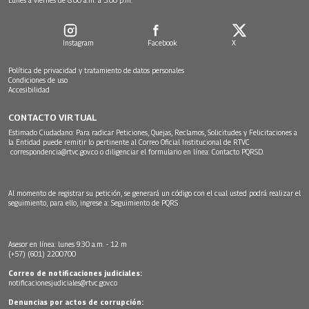
Instagram
Facebook
X
Política de privacidad y tratamiento de datos personales
Condiciones de uso
Accesibilidad
CONTACTO VIRTUAL
Estimado Ciudadano: Para radicar Peticiones, Quejas, Reclamos, Solicitudes y Felicitaciones a
la Entidad puede remitir lo pertinente al Correo Oficial Institucional de RTVC
correspondencia@rtvc.gov.co
o diligenciar el formulario en línea:
Contacto PQRSD.
Al momento de registrar su petición, se generará un código con el cual usted podrá realizar el
seguimiento, para ello, ingrese a:
Seguimiento de PQRS
Asesor en línea: lunes 9:30 a.m. - 12 m
(+57) (601) 2200700
Correo de notificaciones judiciales:
notificacionesjudiciales@rtvc.gov.co
Denuncias por actos de corrupción: