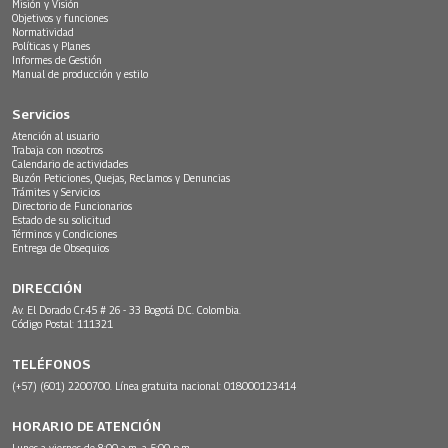
Misión y Visión
Objetivos y funciones
Normatividad
Políticas y Planes
Informes de Gestión
Manual de producción y estilo
Servicios
Atención al usuario
Trabaja con nosotros
Calendario de actividades
Buzón Peticiones, Quejas, Reclamos y Denuncias
Trámites y Servicios
Directorio de Funcionarios
Estado de su solicitud
Términos y Condiciones
Entrega de Obsequios
DIRECCIÓN
Av. El Dorado Cr.45 # 26 - 33 Bogotá D.C. Colombia.
Código Postal: 111321
TELÉFONOS
(+57) (601) 2200700. Línea gratuita nacional: 018000123414
HORARIO DE ATENCIÓN
Lunes a viernes de 8:00 a.m. a 5:00 p.m.