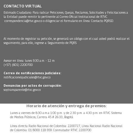
CONTACTO VIRTUAL
Estimado Ciudadano: Para radicar Peticiones, Quejas, Reclamos, Solicitudes y Felicitaciones a
la Entidad puede remitir lo pertinente al Correo Oficial Institucional de RTVC
correspondencia@rtvc.gov.co
o diligenciar el formulario en línea:
Contacto PQRSD.
Al momento de registrar su petición, se generará un código con el cual usted podrá realizar el
seguimiento, para ello, ingrese a:
Seguimiento de PQRS
Asesor en línea: lunes 9:30 a.m. - 12 m
(+57) (601) 2200700
Correo de notificaciones judiciales:
notificacionesjudiciales@rtvc.gov.co
Denuncias por actos de corrupción:
soytransparente@rtvc.gov.co
Horario de atención y entrega de premios:
Lunes a viernes de 8:30 a.m.a 1:00 p.m. y de 2:30 p.m. a 4:30 p.m. en RTVC Sistema
de Medios Públicos, Carrera 45 # 26-33, Bogotá.
Línea directa Radio Nacional de Colombia: 2200727, Línea Nacional Radio Nacional
de Colombia: 01 8000 118 959. Conmutador RTVC 2200700