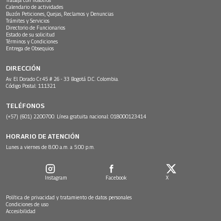
Calendario de actividades
Buzón Peticiones, Quejas, Reclamos y Denuncias
Trámites y Servicios
Directorio de Funcionarios
Estado de su solicitud
Términos y Condiciones
Entrega de Obsequios
DIRECCIÓN
Av. El Dorado Cr.45 # 26 - 33 Bogotá D.C. Colombia.
Código Postal: 111321
TELÉFONOS
(+57) (601) 2200700. Línea gratuita nacional: 018000123414
HORARIO DE ATENCIÓN
Lunes a viernes de 8:00 a.m. a 5:00 p.m.
Instagram
Facebook
X
Política de privacidad y tratamiento de datos personales
Condiciones de uso
Accesibilidad