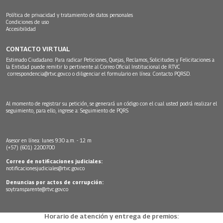
Política de privacidad y tratamiento de datos personales
Condiciones de uso
Accesibilidad
CONTACTO VIRTUAL
Estimado Ciudadano: Para radicar Peticiones, Quejas, Reclamos, Solicitudes y Felicitaciones a
la Entidad puede remitir lo pertinente al Correo Oficial Institucional de RTVC
correspondencia@rtvc.gov.co
o diligenciar el formulario en línea:
Contacto PQRSD.
Al momento de registrar su petición, se generará un código con el cual usted podrá realizar el
seguimiento, para ello, ingrese a:
Seguimiento de PQRS
Asesor en línea: lunes 9:30 a.m. - 12 m
(+57) (601) 2200700
Correo de notificaciones judiciales:
notificacionesjudiciales@rtvc.gov.co
Denuncias por actos de corrupción:
soytransparente@rtvc.gov.co
Horario de atención y entrega de premios: