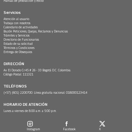
Manual de producción y estilo
Servicios
Atención al usuario
Trabaja con nosotros
Calendario de actividades
Buzón Peticiones, Quejas, Reclamos y Denuncias
Trámites y Servicios
Directorio de Funcionarios
Estado de su solicitud
Términos y Condiciones
Entrega de Obsequios
DIRECCIÓN
Av. El Dorado Cr.45 # 26 - 33 Bogotá D.C. Colombia.
Código Postal: 111321
TELÉFONOS
(+57) (601) 2200700. Línea gratuita nacional: 018000123414
HORARIO DE ATENCIÓN
Lunes a viernes de 8:00 a.m. a 5:00 p.m.
Instagram
Facebook
X