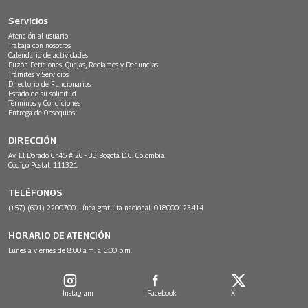
Servicios
Atención al usuario
Trabaja con nosotros
Calendario de actividades
Buzón Peticiones, Quejas, Reclamos y Denuncias
Trámites y Servicios
Directorio de Funcionarios
Estado de su solicitud
Términos y Condiciones
Entrega de Obsequios
DIRECCIÓN
Av. El Dorado Cr.45 # 26 - 33 Bogotá D.C. Colombia.
Código Postal: 111321
TELÉFONOS
(+57) (601) 2200700. Línea gratuita nacional: 018000123414
HORARIO DE ATENCIÓN
Lunes a viernes de 8:00 a.m. a 5:00 p.m.
Instagram
Facebook
X