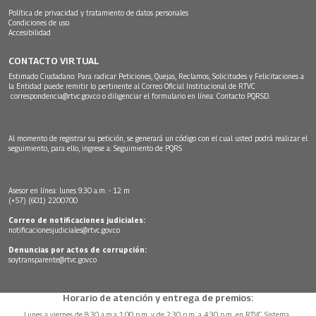
Política de privacidad y tratamiento de datos personales
Condiciones de uso
Accesibilidad
CONTACTO VIRTUAL
Estimado Ciudadano: Para radicar Peticiones, Quejas, Reclamos, Solicitudes y Felicitaciones a
la Entidad puede remitir lo pertinente al Correo Oficial Institucional de RTVC
correspondencia@rtvc.gov.co
o diligenciar el formulario en línea:
Contacto PQRSD.
Al momento de registrar su petición, se generará un código con el cual usted podrá realizar el
seguimiento, para ello, ingrese a:
Seguimiento de PQRS
Asesor en línea: lunes 9:30 a.m. - 12 m
(+57) (601) 2200700
Correo de notificaciones judiciales:
notificacionesjudiciales@rtvc.gov.co
Denuncias por actos de corrupción:
soytransparente@rtvc.gov.co
Horario de atención y entrega de premios:
Lunes a viernes de 8:30 a.m.a 1:00 p.m. y de 2:30 p.m. a 4:30 p.m. en RTVC Sistema