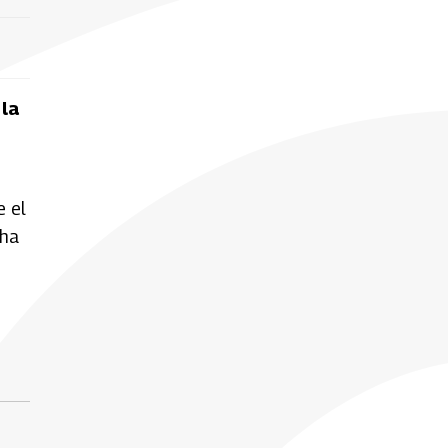
 la
e el
 ha