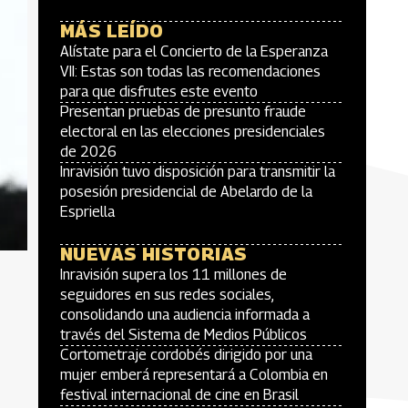
MÁS LEÍDO
Alístate para el Concierto de la Esperanza
VII: Estas son todas las recomendaciones
para que disfrutes este evento
Presentan pruebas de presunto fraude
electoral en las elecciones presidenciales
de 2026
Inravisión tuvo disposición para transmitir la
posesión presidencial de Abelardo de la
Espriella
NUEVAS HISTORIAS
Inravisión supera los 11 millones de
seguidores en sus redes sociales,
consolidando una audiencia informada a
través del Sistema de Medios Públicos
Cortometraje cordobés dirigido por una
mujer emberá representará a Colombia en
festival internacional de cine en Brasil