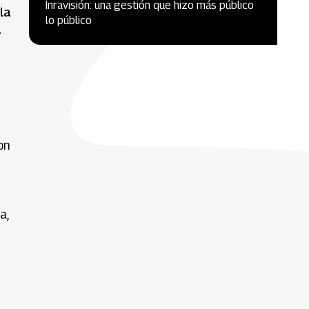
Inravisión: una gestión que hizo más público
la
lo público
a
on
a,