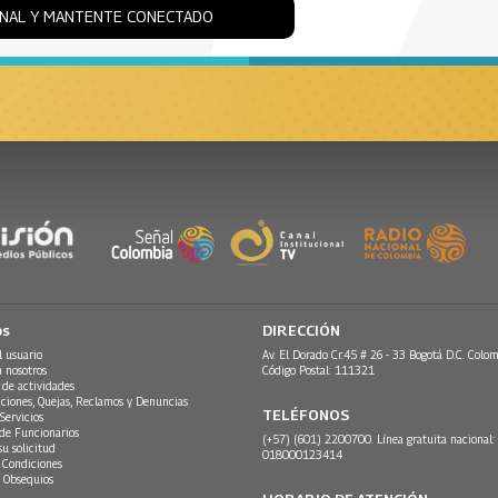
ONAL Y MANTENTE CONECTADO
os
DIRECCIÓN
l usuario
Av. El Dorado Cr.45 # 26 - 33 Bogotá D.C. Colom
n nosotros
Código Postal: 111321
 de actividades
ciones, Quejas, Reclamos y Denuncias
TELÉFONOS
Servicios
 de Funcionarios
(+57) (601) 2200700. Línea gratuita nacional:
su solicitud
018000123414
 Condiciones
 Obsequios