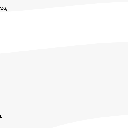
za,
a