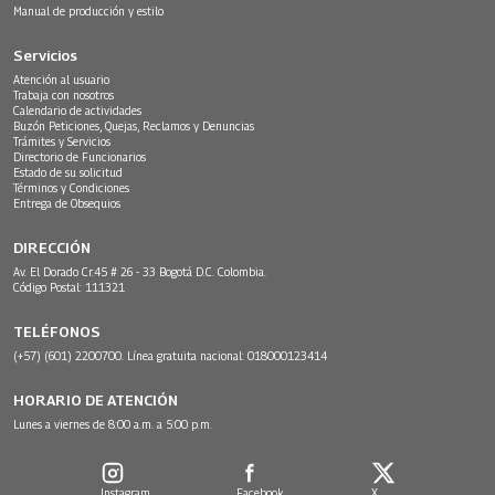
Manual de producción y estilo
Servicios
Atención al usuario
Trabaja con nosotros
Calendario de actividades
Buzón Peticiones, Quejas, Reclamos y Denuncias
Trámites y Servicios
Directorio de Funcionarios
Estado de su solicitud
Términos y Condiciones
Entrega de Obsequios
DIRECCIÓN
Av. El Dorado Cr.45 # 26 - 33 Bogotá D.C. Colombia.
Código Postal: 111321
TELÉFONOS
(+57) (601) 2200700. Línea gratuita nacional: 018000123414
HORARIO DE ATENCIÓN
Lunes a viernes de 8:00 a.m. a 5:00 p.m.
Instagram
Facebook
X