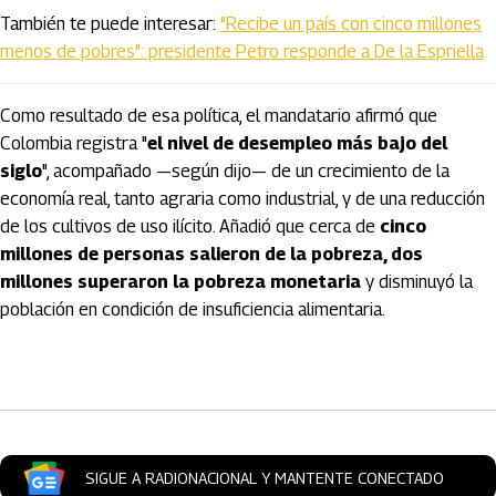
También te puede interesar:
"Recibe un país con cinco millones
menos de pobres": presidente Petro responde a De la Espriella
Como resultado de esa política, el mandatario afirmó que
Colombia registra "
el nivel de desempleo más bajo del
siglo
", acompañado —según dijo— de un crecimiento de la
economía real, tanto agraria como industrial, y de una reducción
de los cultivos de uso ilícito. Añadió que cerca de
cinco
millones de personas salieron de la pobreza, dos
millones superaron la pobreza monetaria
y disminuyó la
población en condición de insuficiencia alimentaria.
Artículos Player
SIGUE A RADIONACIONAL Y MANTENTE CONECTADO