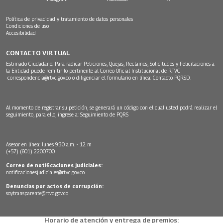
Política de privacidad y tratamiento de datos personales
Condiciones de uso
Accesibilidad
CONTACTO VIRTUAL
Estimado Ciudadano: Para radicar Peticiones, Quejas, Reclamos, Solicitudes y Felicitaciones a
la Entidad puede remitir lo pertinente al Correo Oficial Institucional de RTVC
correspondencia@rtvc.gov.co
o diligenciar el formulario en línea:
Contacto PQRSD.
Al momento de registrar su petición, se generará un código con el cual usted podrá realizar el
seguimiento, para ello, ingrese a:
Seguimiento de PQRS
Asesor en línea: lunes 9:30 a.m. - 12 m
(+57) (601) 2200700
Correo de notificaciones judiciales:
notificacionesjudiciales@rtvc.gov.co
Denuncias por actos de corrupción:
soytransparente@rtvc.gov.co
Horario de atención y entrega de premios: