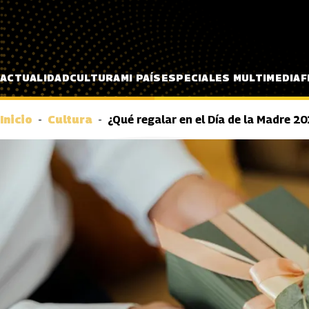
Pasar al contenido principal
ACTUALIDAD
CULTURA
MI PAÍS
ESPECIALES MULTIMEDIA
F
Inicio
Cultura
¿Qué regalar en el Día de la Madre 2