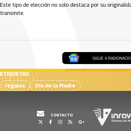
Este tipo de elección no solo destaca por su originali
transmite.
Artículos Player
SIGUE A RADIONACI
ETIQUETAS
regalos
Dia de la Madre
CONTACTO