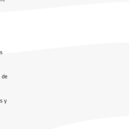
os
s de
s y