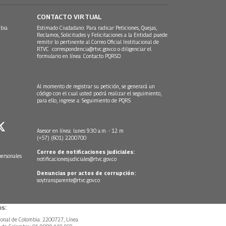
CONTACTO VIRTUAL
bia.
Estimado Ciudadano: Para radicar Peticiones, Quejas,
Reclamos, Solicitudes y Felicitaciones a la Entidad puede
remitir lo pertinente al Correo Oficial Institucional de
RTVC
correspondencia@rtvc.gov.co
o diligenciar el
formulario en línea:
Contacto PQRSD.
Al momento de registrar su petición, se generará un
código con el cual usted podrá realizar el seguimiento,
para ello, ingrese a:
Seguimiento de PQRS
Asesor en línea: lunes 9:30 a.m. - 12 m
(+57) (601) 2200700
Correo de notificaciones judiciales:
personales
notificacionesjudiciales@rtvc.gov.co
Denuncias por actos de corrupción:
soytransparente@rtvc.gov.co
s:
ional de Colombia: 2200727, Línea