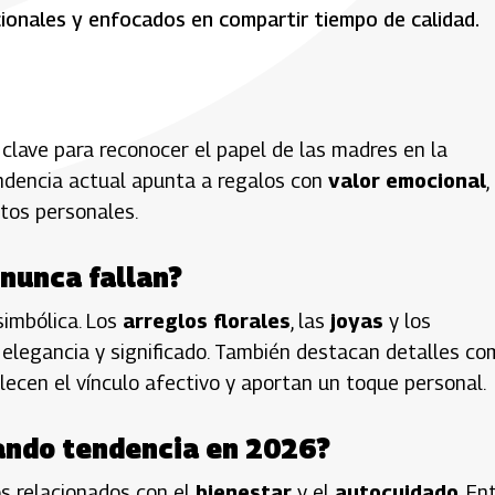
ionales y enfocados en compartir tiempo de calidad.
lave para reconocer el papel de las madres en la
tendencia actual apunta a regalos con
valor emocional
,
tos personales.
 nunca fallan?
simbólica. Los
arreglos florales
, las
joyas
y los
 elegancia y significado. También destacan detalles c
lecen el vínculo afectivo y aportan un toque personal.
ando tendencia en 2026?
os relacionados con el
bienestar
y el
autocuidado
. En