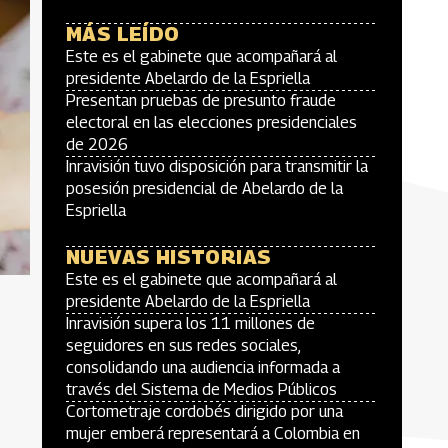
MÁS LEÍDO
Este es el gabinete que acompañará al
presidente Abelardo de la Espriella
Presentan pruebas de presunto fraude
electoral en las elecciones presidenciales
de 2026
Inravisión tuvo disposición para transmitir la
posesión presidencial de Abelardo de la
Espriella
NUEVAS HISTORIAS
Este es el gabinete que acompañará al
presidente Abelardo de la Espriella
Inravisión supera los 11 millones de
seguidores en sus redes sociales,
consolidando una audiencia informada a
través del Sistema de Medios Públicos
Cortometraje cordobés dirigido por una
mujer emberá representará a Colombia en