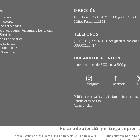
os
DIRECCIÓN
l usuario
Av. El Dorado Cr.45 # 26 - 33 Bogotá D.C. Colom
n nosotros
Código Postal: 111321
 de actividades
ciones, Quejas, Reclamos y Denuncias
TELÉFONOS
Servicios
 de Funcionarios
(+57) (601) 2200700. Línea gratuita nacional:
su solicitud
018000123414
 Condiciones
 Obsequios
HORARIO DE ATENCIÓN
Lunes a viernes de 8:00 a.m. a 5:00 p.m.
Instagram
Facebook
X
Política de privacidad y tratamiento de datos 
Condiciones de uso
Accesibilidad
Horario de atención y entrega de premio
Lunes a viernes de 8:30 a.m.a 1:00 p.m. y de 2:30 p.m. a 4:30
Línea directa Radio Nac