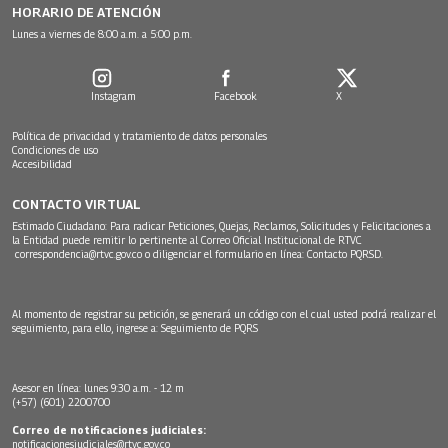
HORARIO DE ATENCIÓN
Lunes a viernes de 8:00 a.m. a 5:00 p.m.
Instagram
Facebook
X
Política de privacidad y tratamiento de datos personales
Condiciones de uso
Accesibilidad
CONTACTO VIRTUAL
Estimado Ciudadano: Para radicar Peticiones, Quejas, Reclamos, Solicitudes y Felicitaciones a
la Entidad puede remitir lo pertinente al Correo Oficial Institucional de RTVC
correspondencia@rtvc.gov.co
o diligenciar el formulario en línea:
Contacto PQRSD.
Al momento de registrar su petición, se generará un código con el cual usted podrá realizar el
seguimiento, para ello, ingrese a:
Seguimiento de PQRS
Asesor en línea: lunes 9:30 a.m. - 12 m
(+57) (601) 2200700
Correo de notificaciones judiciales:
notificacionesjudiciales@rtvc.gov.co