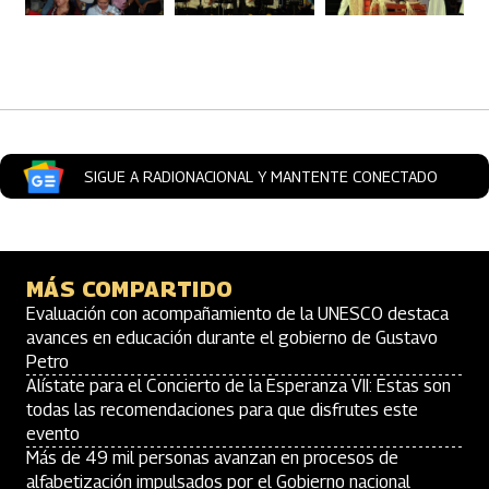
Artículos Player
SIGUE A RADIONACIONAL Y MANTENTE CONECTADO
MÁS COMPARTIDO
Evaluación con acompañamiento de la UNESCO destaca
avances en educación durante el gobierno de Gustavo
Petro
Alístate para el Concierto de la Esperanza VII: Estas son
todas las recomendaciones para que disfrutes este
evento
Más de 49 mil personas avanzan en procesos de
alfabetización impulsados por el Gobierno nacional