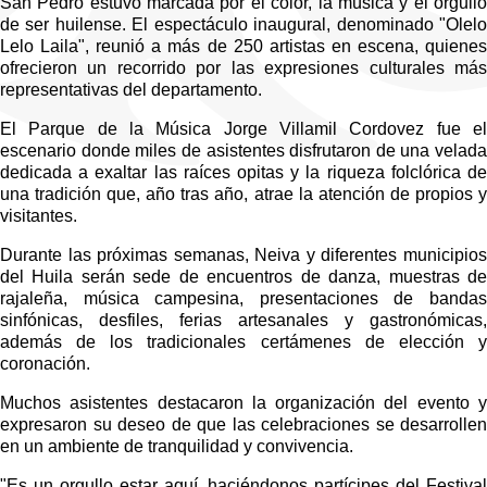
San Pedro estuvo marcada por el color, la música y el orgullo 
de ser huilense. El espectáculo inaugural, denominado "Olelo 
Lelo Laila", reunió a más de 250 artistas en escena, quienes 
ofrecieron un recorrido por las expresiones culturales más 
representativas del departamento.
El Parque de la Música Jorge Villamil Cordovez fue el 
escenario donde miles de asistentes disfrutaron de una velada 
dedicada a exaltar las raíces opitas y la riqueza folclórica de 
una tradición que, año tras año, atrae la atención de propios y 
visitantes.
Durante las próximas semanas, Neiva y diferentes municipios 
del Huila serán sede de encuentros de danza, muestras de 
rajaleña, música campesina, presentaciones de bandas 
sinfónicas, desfiles, ferias artesanales y gastronómicas, 
además de los tradicionales certámenes de elección y 
coronación.
Muchos asistentes destacaron la organización del evento y 
expresaron su deseo de que las celebraciones se desarrollen 
en un ambiente de tranquilidad y convivencia.
"Es un orgullo estar aquí, haciéndonos partícipes del Festival 