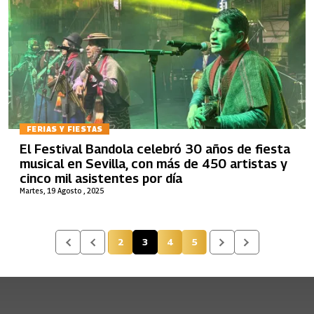
FERIAS Y FIESTAS
El Festival Bandola celebró 30 años de fiesta
musical en Sevilla, con más de 450 artistas y
cinco mil asistentes por día
Martes, 19 Agosto , 2025
2
3
4
5
Página
Página actual
Página
Página