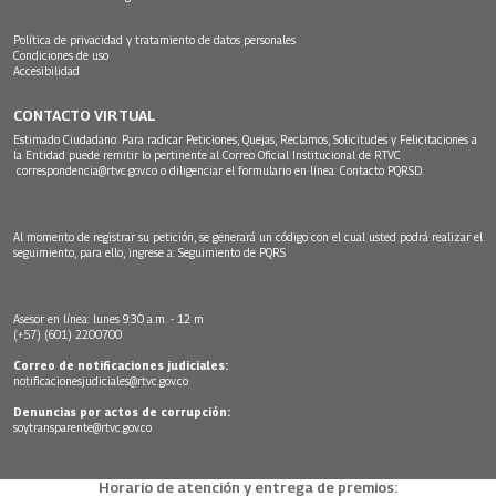
Política de privacidad y tratamiento de datos personales
Condiciones de uso
Accesibilidad
CONTACTO VIRTUAL
Estimado Ciudadano: Para radicar Peticiones, Quejas, Reclamos, Solicitudes y Felicitaciones a
la Entidad puede remitir lo pertinente al Correo Oficial Institucional de RTVC
correspondencia@rtvc.gov.co
o diligenciar el formulario en línea:
Contacto PQRSD.
Al momento de registrar su petición, se generará un código con el cual usted podrá realizar el
seguimiento, para ello, ingrese a:
Seguimiento de PQRS
Asesor en línea: lunes 9:30 a.m. - 12 m
(+57) (601) 2200700
Correo de notificaciones judiciales:
notificacionesjudiciales@rtvc.gov.co
Denuncias por actos de corrupción:
soytransparente@rtvc.gov.co
Horario de atención y entrega de premios: