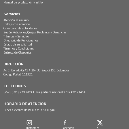
Manual de producción y estilo
Servicios
Atención al usuario
Trabaja con nosotros
Calendario de actividades
Buzón Peticiones, Quejas, Reclamos y Denuncias
Trámites y Servicios
Directorio de Funcionarios
Estado de su solicitud
Términos y Condiciones
Entrega de Obsequios
DIRECCIÓN
Av. El Dorado Cr.45 # 26 - 33 Bogotá D.C. Colombia.
Código Postal: 111321
TELÉFONOS
(+57) (601) 2200700. Línea gratuita nacional: 018000123414
HORARIO DE ATENCIÓN
Lunes a viernes de 8:00 a.m. a 5:00 p.m.
Instagram
Facebook
X