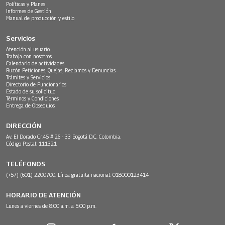
Políticas y Planes
Informes de Gestión
Manual de producción y estilo
Servicios
Atención al usuario
Trabaja con nosotros
Calendario de actividades
Buzón Peticiones, Quejas, Reclamos y Denuncias
Trámites y Servicios
Directorio de Funcionarios
Estado de su solicitud
Términos y Condiciones
Entrega de Obsequios
DIRECCIÓN
Av. El Dorado Cr.45 # 26 - 33 Bogotá D.C. Colombia.
Código Postal: 111321
TELÉFONOS
(+57) (601) 2200700. Línea gratuita nacional: 018000123414
HORARIO DE ATENCIÓN
Lunes a viernes de 8:00 a.m. a 5:00 p.m.