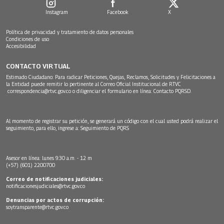
Instagram
Facebook
X
Política de privacidad y tratamiento de datos personales
Condiciones de uso
Accesibilidad
CONTACTO VIRTUAL
Estimado Ciudadano: Para radicar Peticiones, Quejas, Reclamos, Solicitudes y Felicitaciones a
la Entidad puede remitir lo pertinente al Correo Oficial Institucional de RTVC
correspondencia@rtvc.gov.co
o diligenciar el formulario en línea:
Contacto PQRSD.
Al momento de registrar su petición, se generará un código con el cual usted podrá realizar el
seguimiento, para ello, ingrese a:
Seguimiento de PQRS
Asesor en línea: lunes 9:30 a.m. - 12 m
(+57) (601) 2200700
Correo de notificaciones judiciales:
notificacionesjudiciales@rtvc.gov.co
Denuncias por actos de corrupción:
soytransparente@rtvc.gov.co