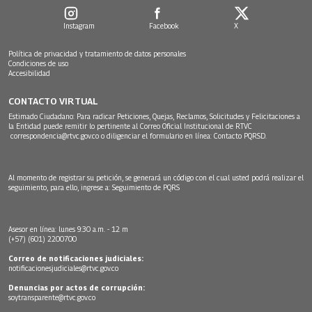
Instagram
Facebook
X
Política de privacidad y tratamiento de datos personales
Condiciones de uso
Accesibilidad
CONTACTO VIRTUAL
Estimado Ciudadano: Para radicar Peticiones, Quejas, Reclamos, Solicitudes y Felicitaciones a
la Entidad puede remitir lo pertinente al Correo Oficial Institucional de RTVC
correspondencia@rtvc.gov.co
o diligenciar el formulario en línea:
Contacto PQRSD.
Al momento de registrar su petición, se generará un código con el cual usted podrá realizar el
seguimiento, para ello, ingrese a:
Seguimiento de PQRS
Asesor en línea: lunes 9:30 a.m. - 12 m
(+57) (601) 2200700
Correo de notificaciones judiciales:
notificacionesjudiciales@rtvc.gov.co
Denuncias por actos de corrupción:
soytransparente@rtvc.gov.co