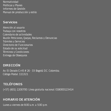
Normatividad
Políticas y Planes
Informes de Gestión
Manual de producción y estilo
Servicios
Atención al usuario
Trabaja con nosotros
Calendario de actividades
Buzón Peticiones, Quejas, Reclamos y Denuncias
Trámites y Servicios
Directorio de Funcionarios
Estado de su solicitud
Términos y Condiciones
Entrega de Obsequios
DIRECCIÓN
Av. El Dorado Cr.45 # 26 - 33 Bogotá D.C. Colombia.
Código Postal: 111321
TELÉFONOS
(+57) (601) 2200700. Línea gratuita nacional: 018000123414
HORARIO DE ATENCIÓN
Lunes a viernes de 8:00 a.m. a 5:00 p.m.