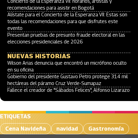
Concierto de la Esperanza VII: horarios, artistas y
recomendaciones para asistir en Bogotá
Alístate para el Concierto de la Esperanza VII: Estas son
todas las recomendaciones para que disfrutes este
evento
Presentan pruebas de presunto fraude electoral en las
elecciones presidenciales de 2026
NUEVAS HISTORIAS
Wilson Arias denuncia que encontró un micrófono oculto
en su oficina
Gobierno del presidente Gustavo Petro protege 314 mil
hectáreas del páramo Cruz Verde-Sumapaz
Fallece el creador de "Sábados Felices", Alfonso Lizarazo
ETIQUETAS
Cena Navideña
navidad
Gastronomía