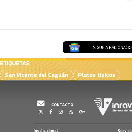
SIGUE A RADIONACI
ETIQUETAS
San Vicente del Caguán
Platos tipicos
CONTACTO
Institucional
Servici