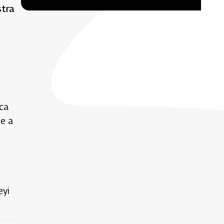
stra
ca
se a
eyi