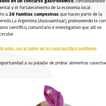
riseño en un concurso gastronómico
, consolidándose
ntal y el fortalecimiento de la economía local.
nto a
26 familias campesinas
que hacen parte de la
 vereda La Argentina (Asocoamtuar), promoviendo la co
mo científico, comunitario e investigativo que allí se
ircular.
de pata, con el sabor de la costa pacífica nariñense
a oportunidad a su paladar de probar alimentos cosech