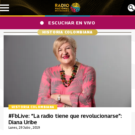
Pasar al contenido principal
ESCUCHAR EN VIVO
HISTORIA COLOMBIANA
HISTORIA COLOMBIANA
#FbLive: “La radio tiene que revolucionarse”:
Diana Uribe
Lunes, 29 Julio , 2019