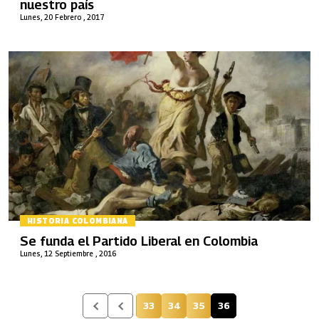
nuestro país
Lunes, 20 Febrero , 2017
HISTORIA COLOMBIANA
Se funda el Partido Liberal en Colombia
Lunes, 12 Septiembre , 2016
33
34
35
36
Página
Página
Página
Página actual