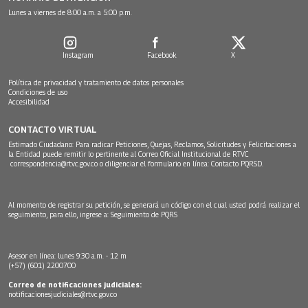
Lunes a viernes de 8:00 a.m. a 5:00 p.m.
Instagram
Facebook
X
Política de privacidad y tratamiento de datos personales
Condiciones de uso
Accesibilidad
CONTACTO VIRTUAL
Estimado Ciudadano: Para radicar Peticiones, Quejas, Reclamos, Solicitudes y Felicitaciones a
la Entidad puede remitir lo pertinente al Correo Oficial Institucional de RTVC
correspondencia@rtvc.gov.co
o diligenciar el formulario en línea:
Contacto PQRSD.
Al momento de registrar su petición, se generará un código con el cual usted podrá realizar el
seguimiento, para ello, ingrese a:
Seguimiento de PQRS
Asesor en línea: lunes 9:30 a.m. - 12 m
(+57) (601) 2200700
Correo de notificaciones judiciales:
notificacionesjudiciales@rtvc.gov.co