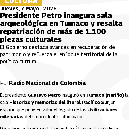
CULTURA
Jueves, 7 Mayo , 2026
Presidente Petro inaugura sala
arqueológica en Tumaco y resalta
repatriación de más de 1.100
piezas culturales
El Gobierno destaca avances en recuperación de
patrimonio y refuerza el enfoque territorial de la
política cultural.
Por
Radio Nacional de Colombia
El presidente
Gustavo Petro
inauguró en
Tumaco (Nariño)
la
sala
Historias y memorias del litoral Pacífico Sur,
un
espacio que pone en valor el legado de las
civilizaciones
milenarias
del suroccidente colombiano.
Durante el acto, el mandatario enfatizó la importancia de las