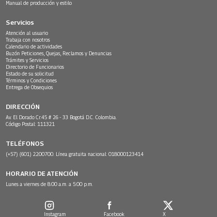
Manual de producción y estilo
Servicios
Atención al usuario
Trabaja con nosotros
Calendario de actividades
Buzón Peticiones, Quejas, Reclamos y Denuncias
Trámites y Servicios
Directorio de Funcionarios
Estado de su solicitud
Términos y Condiciones
Entrega de Obsequios
DIRECCIÓN
Av. El Dorado Cr.45 # 26 - 33 Bogotá D.C. Colombia.
Código Postal: 111321
TELÉFONOS
(+57) (601) 2200700. Línea gratuita nacional: 018000123414
HORARIO DE ATENCIÓN
Lunes a viernes de 8:00 a.m. a 5:00 p.m.
Instagram
Facebook
X