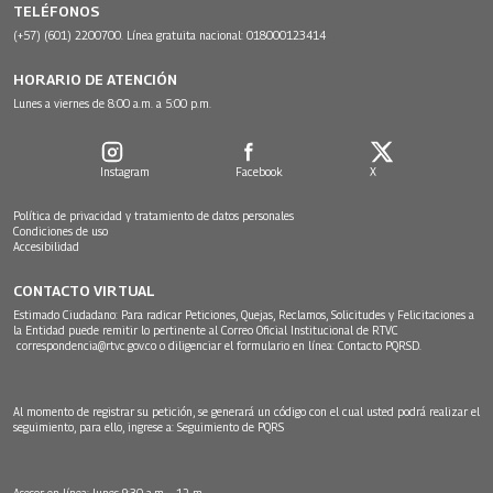
TELÉFONOS
(+57) (601) 2200700. Línea gratuita nacional: 018000123414
HORARIO DE ATENCIÓN
Lunes a viernes de 8:00 a.m. a 5:00 p.m.
Instagram
Facebook
X
Política de privacidad y tratamiento de datos personales
Condiciones de uso
Accesibilidad
CONTACTO VIRTUAL
Estimado Ciudadano: Para radicar Peticiones, Quejas, Reclamos, Solicitudes y Felicitaciones a
la Entidad puede remitir lo pertinente al Correo Oficial Institucional de RTVC
correspondencia@rtvc.gov.co
o diligenciar el formulario en línea:
Contacto PQRSD.
Al momento de registrar su petición, se generará un código con el cual usted podrá realizar el
seguimiento, para ello, ingrese a:
Seguimiento de PQRS
Asesor en línea: lunes 9:30 a.m. - 12 m