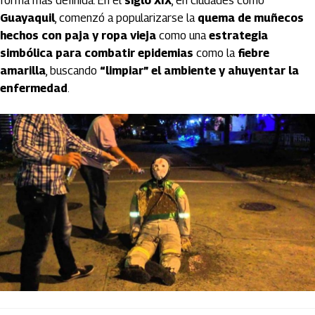
forma más definida. En el
siglo XIX
, en ciudades como
Guayaquil
, comenzó a popularizarse la
quema de muñecos
hechos con paja y ropa vieja
como una
estrategia
simbólica para combatir epidemias
como la
fiebre
amarilla
, buscando
“limpiar” el ambiente y ahuyentar la
enfermedad
.