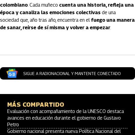
colombiano
. Cada muñeco
cuenta una historia, refleja una
época y canaliza las emociones colectivas
de una
sociedad que, año tras año, encuentra en el
fuego una manera
de sanar, reírse de sí misma y volver a empezar
.
Artículos Player
SIGUE A RADIONACIONAL Y MANTENTE CONECTADO
MÁS COMPARTIDO
Evaluación con acompañamiento de la UNESCO destaca
avances en educación durante el gobierno de Gustavo
Petro
Gobierno nacional presenta nueva Política Nacional del