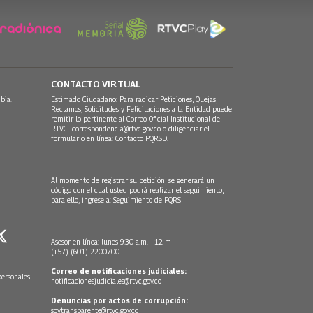
CONTACTO VIRTUAL
bia.
Estimado Ciudadano: Para radicar Peticiones, Quejas,
Reclamos, Solicitudes y Felicitaciones a la Entidad puede
remitir lo pertinente al Correo Oficial Institucional de
RTVC
correspondencia@rtvc.gov.co
o diligenciar el
formulario en línea:
Contacto PQRSD.
Al momento de registrar su petición, se generará un
código con el cual usted podrá realizar el seguimiento,
para ello, ingrese a:
Seguimiento de PQRS
Asesor en línea: lunes 9:30 a.m. - 12 m
(+57) (601) 2200700
Correo de notificaciones judiciales:
personales
notificacionesjudiciales@rtvc.gov.co
Denuncias por actos de corrupción:
soytransparente@rtvc.gov.co