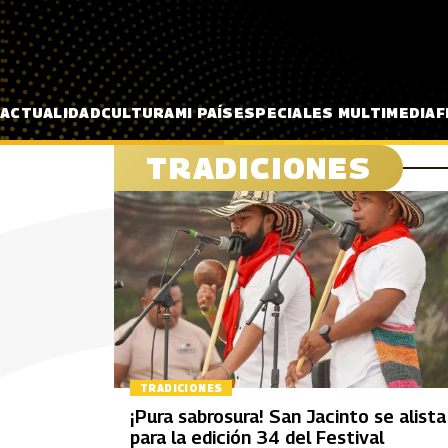
Pasar al contenido principal
ACTUALIDAD
CULTURA
MI PAÍS
ESPECIALES MULTIMEDIA
F
TRADICIONES
TRADICIONES
¡Pura sabrosura! San Jacinto se alista
para la edición 34 del Festival