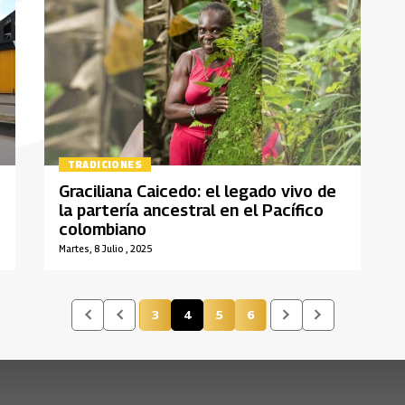
TRADICIONES
Graciliana Caicedo: el legado vivo de
la partería ancestral en el Pacífico
colombiano
Martes, 8 Julio , 2025
3
4
5
6
Página
Página actual
Página
Página