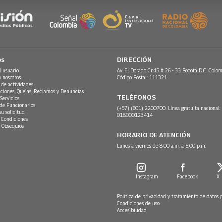
os
DIRECCIÓN
l usuario
Av. El Dorado Cr.45 # 26 - 33 Bogotá D.C. Colom
n nosotros
Código Postal: 111321
 de actividades
ciones, Quejas, Reclamos y Denuncias
TELÉFONOS
Servicios
 de Funcionarios
(+57) (601) 2200700. Línea gratuita nacional:
su solicitud
018000123414
 Condiciones
 Obsequios
HORARIO DE ATENCIÓN
Lunes a viernes de 8:00 a.m. a 5:00 p.m.
Instagram
Facebook
X
Política de privacidad y tratamiento de datos 
Condiciones de uso
Accesibilidad