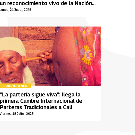
un reconocimiento vivo de la Nación
a más de 400 portadores”
Lunes, 21 Julio , 2025
TRADICIONES
“La partería sigue viva”: llega la
primera Cumbre Internacional de
Parteras Tradicionales a Cali
Viernes, 18 Julio , 2025