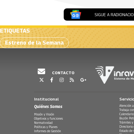
SIGUE A RADIONACI
ETIQUETAS
Estreno de la Semana
CONTACTO
Institucional
Servici
Quiénes Somos
Atención a
Trabaja co
Calendario
Misión y Visión
Buzón Peti
Objetivos y funciones
Trámites y 
Normatividad
Directorio
Políticas y Planes
Estado de 
Informes de Gestión