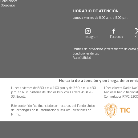
 Condiciones
 Obsequios
HORARIO DE ATENCIÓN
Lunes a viernes de 8:00 a.m. a 5:00 p.m.
Instagram
Facebook
X
Política de privacidad y tratamiento de datos 
Condiciones de uso
Accesibilidad
Horario de atención y entrega de premio
Lunes a viernes de 8:30 a.m.a 1:00 p.m. y de 2:30 p.m. a 4:30
Línea directa Radio Nac
p.m. en RTVC Sistema de Medios Públicos, Carrera 45 # 26-
Nacional Radio Naciona
33, Bogotá.
Conmutador RTVC 220
Este contenido fue financiado con recursos del Fondo Único
de Tecnologías de la Información y las Comunicaciones de
MinTic.