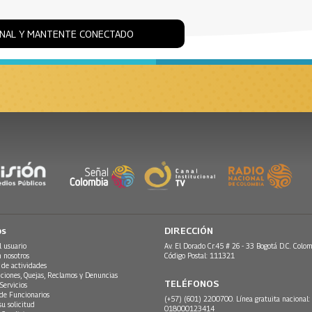
ONAL Y MANTENTE CONECTADO
os
DIRECCIÓN
l usuario
Av. El Dorado Cr.45 # 26 - 33 Bogotá D.C. Colom
n nosotros
Código Postal: 111321
 de actividades
ciones, Quejas, Reclamos y Denuncias
TELÉFONOS
Servicios
 de Funcionarios
(+57) (601) 2200700. Línea gratuita nacional:
su solicitud
018000123414