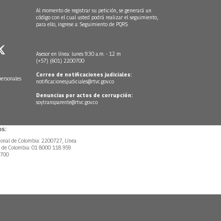
Al momento de registrar su petición, se generará un
código con el cual usted podrá realizar el seguimiento,
para ello, ingrese a:
Seguimiento de PQRS
Asesor en línea: lunes 9:30 a.m. - 12 m
(+57) (601) 2200700
Correo de notificaciones judiciales:
personales
notificacionesjudiciales@rtvc.gov.co
Denuncias por actos de corrupción:
soytransparente@rtvc.gov.co
s:
ional de Colombia: 2200727, Línea
l de Colombia: 01 8000 118 959.
0700