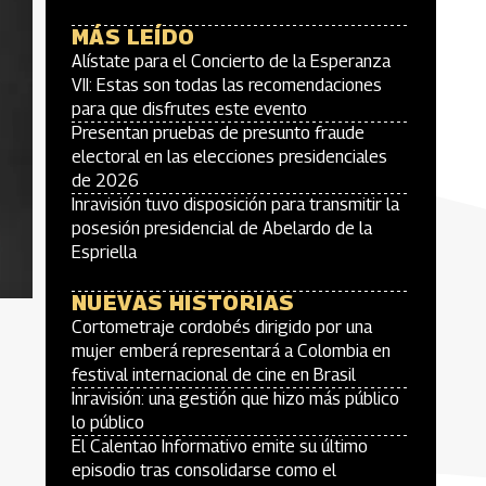
MÁS LEÍDO
Alístate para el Concierto de la Esperanza
VII: Estas son todas las recomendaciones
para que disfrutes este evento
Presentan pruebas de presunto fraude
electoral en las elecciones presidenciales
de 2026
Inravisión tuvo disposición para transmitir la
posesión presidencial de Abelardo de la
Espriella
NUEVAS HISTORIAS
Cortometraje cordobés dirigido por una
mujer emberá representará a Colombia en
festival internacional de cine en Brasil
Inravisión: una gestión que hizo más público
lo público
El Calentao Informativo emite su último
episodio tras consolidarse como el