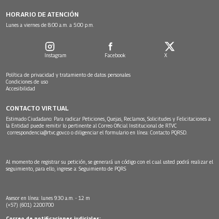
HORARIO DE ATENCIÓN
Lunes a viernes de 8:00 a.m. a 5:00 p.m.
Instagram
Facebook
X
Política de privacidad y tratamiento de datos personales
Condiciones de uso
Accesibilidad
CONTACTO VIRTUAL
Estimado Ciudadano: Para radicar Peticiones, Quejas, Reclamos, Solicitudes y Felicitaciones a
la Entidad puede remitir lo pertinente al Correo Oficial Institucional de RTVC
correspondencia@rtvc.gov.co
o diligenciar el formulario en línea:
Contacto PQRSD.
Al momento de registrar su petición, se generará un código con el cual usted podrá realizar el
seguimiento, para ello, ingrese a:
Seguimiento de PQRS
Asesor en línea: lunes 9:30 a.m. - 12 m
(+57) (601) 2200700
Correo de notificaciones judiciales: