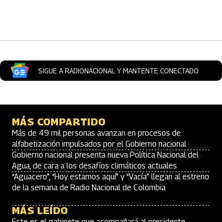
Artículos Player
SIGUE A RADIONACIONAL Y MANTENTE CONECTADO
MÁS COMPARTIDO
Más de 49 mil personas avanzan en procesos de
alfabetización impulsados por el Gobierno nacional
Gobierno nacional presenta nueva Política Nacional del
Agua, de cara a los desafíos climáticos actuales
“Aguacero”, “Hoy estamos aquí” y “Vacía” llegan al estreno
de la semana de Radio Nacional de Colombia
MÁS LEÍDO
Este es el gabinete que acompañará al presidente