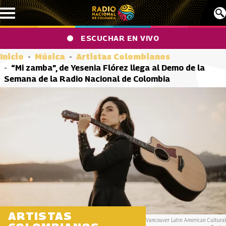
Pasar al contenido principal
ESCUCHAR EN VIVO
Inicio
Música
Artistas Colombianos
“Mi zamba”, de Yesenia Flórez llega al Demo de la
Semana de la Radio Nacional de Colombia
ARTISTAS
Vancouver Latin American Cultural