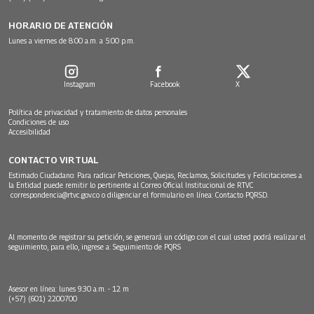
HORARIO DE ATENCIÓN
Lunes a viernes de 8:00 a.m. a 5:00 p.m.
Instagram
Facebook
X
Política de privacidad y tratamiento de datos personales
Condiciones de uso
Accesibilidad
CONTACTO VIRTUAL
Estimado Ciudadano: Para radicar Peticiones, Quejas, Reclamos, Solicitudes y Felicitaciones a
la Entidad puede remitir lo pertinente al Correo Oficial Institucional de RTVC
correspondencia@rtvc.gov.co
o diligenciar el formulario en línea:
Contacto PQRSD.
Al momento de registrar su petición, se generará un código con el cual usted podrá realizar el
seguimiento, para ello, ingrese a:
Seguimiento de PQRS
Asesor en línea: lunes 9:30 a.m. - 12 m
(+57) (601) 2200700