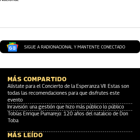
Artículos Player
SIGUE A RADIONACIONAL Y MANTENTE CONECTADO
MÁS COMPARTIDO
Alístate para el Concierto de la Esperanza VII: Estas son
todas las recomendaciones para que disfrutes este
evento
Inravisión: una gestión que hizo más público lo público
Tobías Enrique Pumarejo: 120 años del natalicio de Don
Toba
MÁS LEÍDO