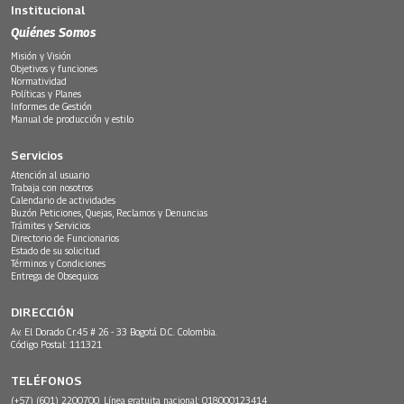
Institucional
Quiénes Somos
Misión y Visión
Objetivos y funciones
Normatividad
Políticas y Planes
Informes de Gestión
Manual de producción y estilo
Servicios
Atención al usuario
Trabaja con nosotros
Calendario de actividades
Buzón Peticiones, Quejas, Reclamos y Denuncias
Trámites y Servicios
Directorio de Funcionarios
Estado de su solicitud
Términos y Condiciones
Entrega de Obsequios
DIRECCIÓN
Av. El Dorado Cr.45 # 26 - 33 Bogotá D.C. Colombia.
Código Postal: 111321
TELÉFONOS
(+57) (601) 2200700. Línea gratuita nacional: 018000123414