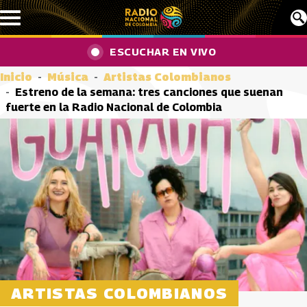
Pasar al contenido principal
ESCUCHAR EN VIVO
Inicio
Música
Artistas Colombianos
Estreno de la semana: tres canciones que suenan
fuerte en la Radio Nacional de Colombia
ARTISTAS COLOMBIANOS