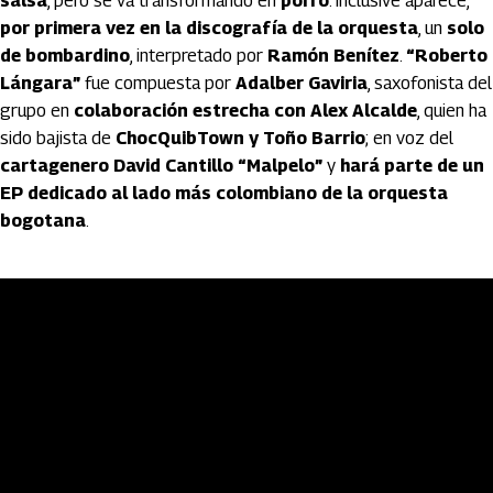
salsa
, pero se va transformando en
porro
. Inclusive aparece,
por primera vez en la discografía de la orquesta
, un
solo
de bombardino
, interpretado por
Ramón Benítez
.
“Roberto
Lángara”
fue compuesta por
Adalber Gaviria
, saxofonista del
grupo en
colaboración estrecha con Alex Alcalde
, quien ha
sido bajista de
ChocQuibTown y Toño Barrio
; en voz del
cartagenero David Cantillo “Malpelo”
y
hará parte de un
EP dedicado al lado más colombiano de la orquesta
bogotana
.