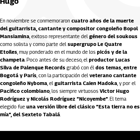
Hugo
En noviembre se conmemoraron
cuatro años de la muerte
del guitarrista, cantante y compositor congoleño Bopol
Mansiamina
, exitoso representante del
género del soukous
como solista y como parte del
supergrupo Le Quatre
Etoiles
, muy ponderado en el mundo de los
picós y de la
champeta
. Poco antes de su deceso, el
productor Lucas
Silva de Palenque Records
grabó con él
dos temas, entre
Bogotá y París
, con la participación del
veterano cantante
congoleño Nyboma
, el
guitarrista Caien Madoka
, y por el
Pacífico colombiano
, los siempre virtuosos
Victor Hugo
Rodríguez y Nicolás Rodríguez “Nicoyembe”
. El tema
elegido fue
una versión libre del clásico “Esta tierra no es
mía”, del Sexteto Tabalá
.