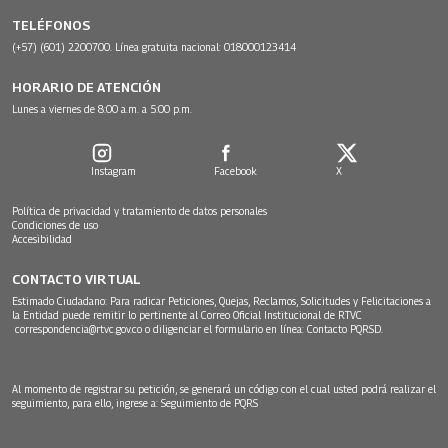
TELÉFONOS
(+57) (601) 2200700. Línea gratuita nacional: 018000123414
HORARIO DE ATENCIÓN
Lunes a viernes de 8:00 a.m. a 5:00 p.m.
Instagram
Facebook
X
Política de privacidad y tratamiento de datos personales
Condiciones de uso
Accesibilidad
CONTACTO VIRTUAL
Estimado Ciudadano: Para radicar Peticiones, Quejas, Reclamos, Solicitudes y Felicitaciones a
la Entidad puede remitir lo pertinente al Correo Oficial Institucional de RTVC
correspondencia@rtvc.gov.co
o diligenciar el formulario en línea:
Contacto PQRSD.
Al momento de registrar su petición, se generará un código con el cual usted podrá realizar el
seguimiento, para ello, ingrese a:
Seguimiento de PQRS