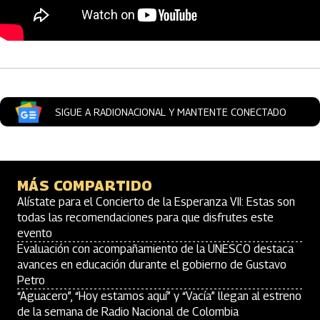
Artículos Player
SIGUE A RADIONACIONAL Y MANTENTE CONECTADO
MÁS COMPARTIDO
Alístate para el Concierto de la Esperanza VII: Estas son
todas las recomendaciones para que disfrutes este
evento
Evaluación con acompañamiento de la UNESCO destaca
avances en educación durante el gobierno de Gustavo
Petro
“Aguacero”, “Hoy estamos aquí” y “Vacía” llegan al estreno
de la semana de Radio Nacional de Colombia