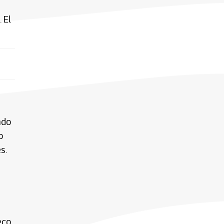
 El
ndo
o
s.
eco