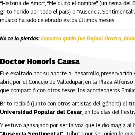
“Historia de Amor”, “Me quito el nombre” (un tema del 8
grito herido por todo el país) o “Ausencia Sentimental”.
músico ha sido celebrado estos últimos meses.
No te lo pierdas:
Conozca quién fue Rafael Orozco, ídolo
Doctor Honoris Causa
Fue exaltado por su aporte al desarrollo, preservación 
abril, por el Concejo de Valledupar, en la Plaza Alfon
que compartió con otros tesos: los acordeoneros Emilio
Brito recibió (junto con otros artistas del género) el tí
Universidad Popular del Cesar
, en los días del Festi
Y estuvo agasajado por ser la voz que le dio magia al h
“Ausencia Sentimental”
. Tributo por ser quien le p