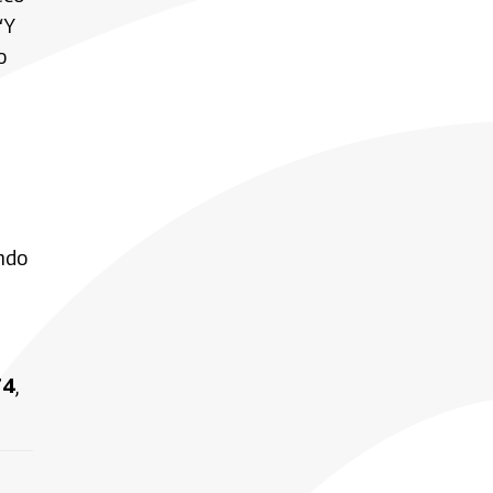
“Y
o
endo
74
,