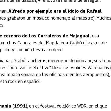
as que se usaban, y renovó la manera de arreglar.
rman.
Alfredo por ejemplo era el ídolo de Rafael
nes grabaron un mosaico homenaje al maestro). Mucho
os.
ue cerebro de Los Corraleros de Majagual,
esa
 como Los Caporales del Magdalena. Grabó discazos de
cepción y también llevó acordeón
aianas. Grabó rancheras, merengue dominicano, sus tem
es “puro vacile efectivo”. Hizo Los Violines Vallenatos 
el vallenato sonara en las oficinas o en los aeropuertos),
sta rock en español.
mania (1991)
, en el festival folclórico WDR, en el que