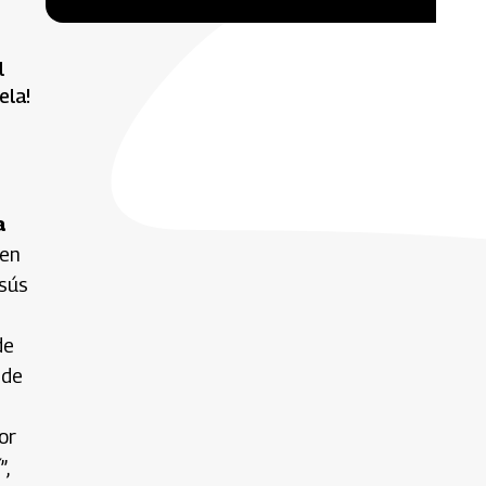
l
ela!
a
 en
esús
de
 de
or
,