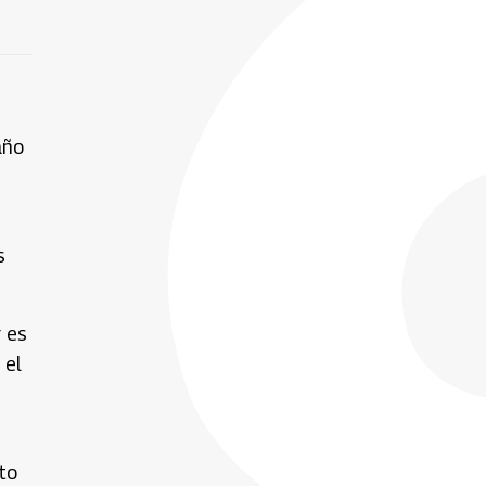
año
s
r es
 el
to