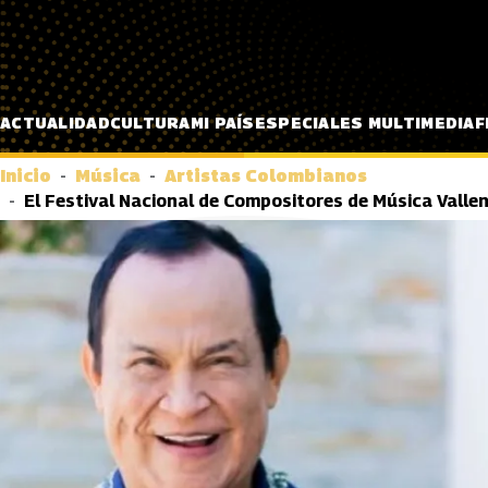
Pasar al contenido principal
ACTUALIDAD
CULTURA
MI PAÍS
ESPECIALES MULTIMEDIA
F
Inicio
Música
Artistas Colombianos
El Festival Nacional de Compositores de Música Vallena