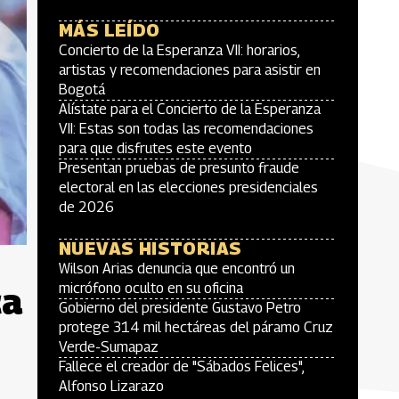
MÁS LEÍDO
Concierto de la Esperanza VII: horarios,
artistas y recomendaciones para asistir en
Bogotá
Alístate para el Concierto de la Esperanza
VII: Estas son todas las recomendaciones
para que disfrutes este evento
Presentan pruebas de presunto fraude
electoral en las elecciones presidenciales
de 2026
NUEVAS HISTORIAS
Wilson Arias denuncia que encontró un
ca
micrófono oculto en su oficina
Gobierno del presidente Gustavo Petro
protege 314 mil hectáreas del páramo Cruz
Verde-Sumapaz
Fallece el creador de "Sábados Felices",
Alfonso Lizarazo