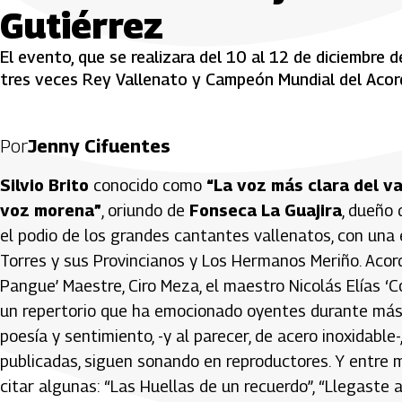
Gutiérrez
El evento, que se realizara del 10 al 12 de diciembre d
tres veces Rey Vallenato y Campeón Mundial del Acord
Por
Jenny Cifuentes
Silvio Brito
conocido como
“La voz más clara del va
voz morena”
, oriundo de
Fonseca La Guajira
, dueño 
el podio de los grandes cantantes vallenatos, con una 
Torres y sus Provincianos y Los Hermanos Meriño. Acor
Pangue’ Maestre, Ciro Meza, el maestro Nicolás Elías 
un repertorio que ha emocionado oyentes durante má
poesía y sentimiento, -y al parecer, de acero inoxidab
publicadas, siguen sonando en reproductores. Y entre m
citar algunas: “Las Huellas de un recuerdo”, “Llegaste a