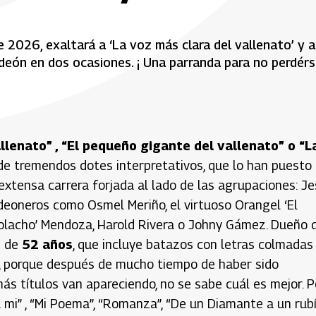
e 2026, exaltará a ‘La voz más clara del vallenato’ y a
eón en dos ocasiones. ¡ Una parranda para no perdérs
llenato” , “El pequeño gigante del vallenato” o “L
de tremendos dotes interpretativos, que lo han puesto
extensa carrera forjada al lado de las agrupaciones: J
deoneros como Osmel Meriño, el virtuoso Orangel ‘El
‘Colacho’ Mendoza, Harold Rivera o Johny Gámez. Dueño 
s de
52 años
, que incluye batazos con letras colmadas
le-, porque después de mucho tiempo de haber sido
ás títulos van apareciendo, no se sabe cuál es mejor. P
 mi” , “Mi Poema”, “Romanza”, “De un Diamante a un rubí”