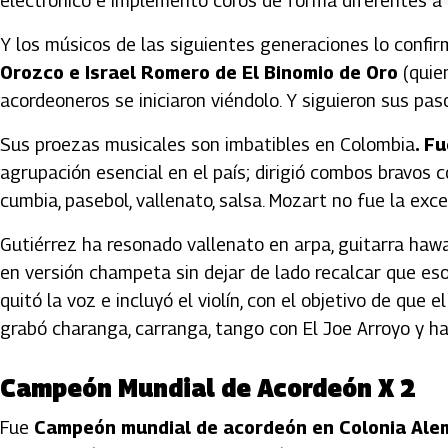
electrónico e implementó coros de forma diferentes a l
Y los músicos de las siguientes generaciones lo confi
Orozco e Israel Romero de El Binomio de Oro
(quie
acordeoneros se iniciaron viéndolo. Y siguieron sus pas
Sus proezas musicales son imbatibles en Colombia
. F
agrupación esencial en el país; dirigió combos bravos
cumbia, pasebol, vallenato, salsa. Mozart no fue la ex
Gutiérrez ha resonado vallenato en arpa, guitarra haw
en versión champeta sin dejar de lado recalcar que eso 
quitó la voz e incluyó el violín, con el objetivo de que 
grabó charanga, carranga, tango con El Joe Arroyo y ha
Campeón Mundial de Acordeón X 2
Fue
Campeón mundial de acordeón en Colonia Ale