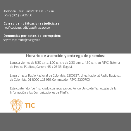
Asesor en línea: lunes 9:30 a.m. - 12 m
(+57) (601) 2200700
Correo de notificaciones judiciales:
notificacionesjudiciales@rtvc.gov.co
Denuncias por actos de corrupción:
soytransparente@rtvc.gov.co
Horario de atención y entrega de premios:
Lunes a viernes de 8:30 a.m.a 1:00 p.m. y de 2:30 p.m. a 4:30 p.m. en RTVC Sistema
de Medios Públicos, Carrera 45 # 26-33, Bogotá.
Línea directa Radio Nacional de Colombia: 2200727, Línea Nacional Radio Nacional
de Colombia: 01 8000 118 959. Conmutador RTVC 2200700
Este contenido fue financiado con recursos del Fondo Único de Tecnologías de la
Información y las Comunicaciones de MinTic.