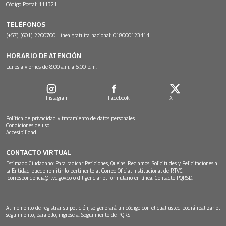
Código Postal: 111321
TELÉFONOS
(+57) (601) 2200700. Línea gratuita nacional: 018000123414
HORARIO DE ATENCIÓN
Lunes a viernes de 8:00 a.m. a 5:00 p.m.
Instagram
Facebook
X
Política de privacidad y tratamiento de datos personales
Condiciones de uso
Accesibilidad
CONTACTO VIRTUAL
Estimado Ciudadano: Para radicar Peticiones, Quejas, Reclamos, Solicitudes y Felicitaciones a
la Entidad puede remitir lo pertinente al Correo Oficial Institucional de RTVC
correspondencia@rtvc.gov.co
o diligenciar el formulario en línea:
Contacto PQRSD.
Al momento de registrar su petición, se generará un código con el cual usted podrá realizar el
seguimiento, para ello, ingrese a:
Seguimiento de PQRS