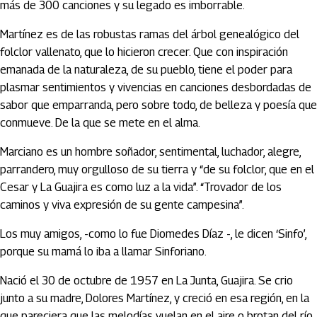
más de 300 canciones y su legado es imborrable.
Martínez es de las robustas ramas del árbol genealógico del
folclor vallenato, que lo hicieron crecer. Que con inspiración
emanada de la naturaleza, de su pueblo, tiene el poder para
plasmar sentimientos y vivencias en canciones desbordadas de
sabor que emparranda, pero sobre todo, de belleza y poesía que
conmueve. De la que se mete en el alma.
Marciano es un hombre soñador, sentimental, luchador, alegre,
parrandero, muy orgulloso de su tierra y “de su folclor, que en el
Cesar y La Guajira es como luz a la vida”. “Trovador de los
caminos y viva expresión de su gente campesina”.
Los muy amigos, -como lo fue Diomedes Díaz -, le dicen ‘Sinfo’,
porque su mamá lo iba a llamar Sinforiano.
Nació el 30 de octubre de 1957 en La Junta, Guajira. Se crio
junto a su madre, Dolores Martínez, y creció en esa región, en la
que pareciera que las melodías vuelan en el aire o brotan del río.