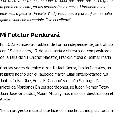
Y arranca “Amarte más no pude” a sonar por todas partes. La gente
la ponía en la calle, en las tiendas, los estancos. Llamaban a las
emisoras a pedirla. Un éxito. Y Edgardo Lacera (corista), le mamaba
gallo a Juancho diciéndole: Oye el relleno”.
Mi Folclor Perdurará
En 2023 el maestro publicó de forma independiente, un trabajo
con 35 canciones, 17 de su autoría y el resto, de compositores
de la talla de ‘El Chiche’ Maestre, Franklin Moya o Deimer Marín.
Con las voces de entre otros, Rafael Sierra, Fabián Corrales, un
registro hecho por el fallecido Martin Elías (interpretando “La
Juntera”), Ivo Díaz, Erick ‘El Canario’, y el niño Santiago Daza
(nieto de Marciano). En los acordeones, se lucen Nemer Tetay,
Juan José Granados, Mauro Milian y más músicos diestros con el
fuelle.
“Es un proyecto musical que hice con mucho cariño para toda mi