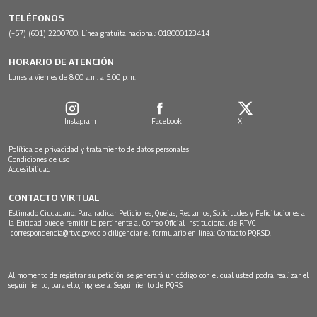
TELÉFONOS
(+57) (601) 2200700. Línea gratuita nacional: 018000123414
HORARIO DE ATENCIÓN
Lunes a viernes de 8:00 a.m. a 5:00 p.m.
Instagram
Facebook
X
Política de privacidad y tratamiento de datos personales
Condiciones de uso
Accesibilidad
CONTACTO VIRTUAL
Estimado Ciudadano: Para radicar Peticiones, Quejas, Reclamos, Solicitudes y Felicitaciones a
la Entidad puede remitir lo pertinente al Correo Oficial Institucional de RTVC
correspondencia@rtvc.gov.co
o diligenciar el formulario en línea:
Contacto PQRSD.
Al momento de registrar su petición, se generará un código con el cual usted podrá realizar el
seguimiento, para ello, ingrese a:
Seguimiento de PQRS